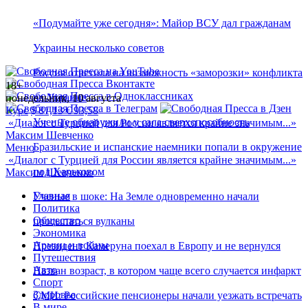
«Подумайте уже сегодня»: Майор ВСУ дал гражданам
Украины несколько советов
Россия ответила на возможность «заморозки» конфликта
18+
на Украине
понедельник, 10 августа
Курс
$
81,13
€
93,58
Ученые обнаружили у сала сверхспособность
«
Диалог с Турцией для России является крайне значимым...
»
Максим Шевченко
Бразильские и испанские наемники попали в окружение
Меню
«
Диалог с Турцией для России является крайне значимым...
»
под Харьковом
Максим Шевченко
Главная
Ученые в шоке: На Земле одновременно начали
Политика
Общество
просыпаться вулканы
Экономика
Армии и войны
Президент Камеруна поехал в Европу и не вернулся
Путешествия
Авто
Назван возраст, в котором чаще всего случается инфаркт
Спорт
Здоровье
СМИ: Российские пенсионеры начали уезжать встречать
В мире