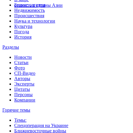
Бизнес сегодня
старость в страны Азии
Недвижимость
Происшествия
Наука и технологии
Культура
Погода
История
Разделы
Новости
Статьи
Фото
СП-Видео
Авторы
Эксперты
Цитаты
Персоны
Компании
Горячие темы
Темы:
Спецоперация на Украине
Ближневосточные войны