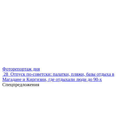
Фоторепортаж дня
28
Отпуск по‑советски: палатки, пляжи, базы отдыха в
Магадане и Киргизии, где отдыхали люди до 90-х
Спецпредложения