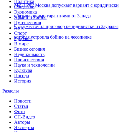
Политика
МИД РФ: Москва допускает вариант с юридически
Общество
Экономика
обязывающими гарантиями от Запада
Армии и войны
Путешествия
Суд ужесточил приговор рецидивистке из Зауралья,
Авто
Спорт
которая устроила бойню на лесопилке
Здоровье
В мире
Бизнес сегодня
Недвижимость
Происшествия
Наука и технологии
Культура
Погода
История
Разделы
Новости
Статьи
Фото
СП-Видео
Авторы
Эксперты