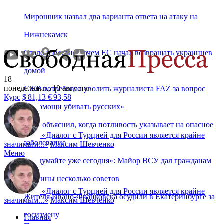
Мирошник назвал два варианта ответа на атаку на
Нижнекамск
Стало известно, зачем ЕС начал возвращать украинцев
домой
18+
понедельник, 10 августа
СЖР потребовал уволить журналиста FAZ за вопрос
Курс
$
81,13
€
93,58
о «помощи убивать русских»
Врач объяснил, когда потливость указывает на опасное
«
Диалог с Турцией для России является крайне
заболевание
значимым...
»
Максим Шевченко
Меню
«Подумайте уже сегодня»: Майор ВСУ дал гражданам
Украины несколько советов
«
Диалог с Турцией для России является крайне
Жителя Ивано-Франковска осудили в Екатеринбурге за
значимым...
»
Максим Шевченко
госизмену
Главная