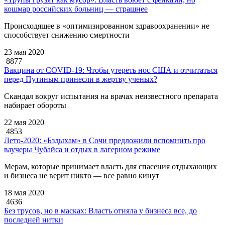
кошмар российских больниц — страшнее
Происходящее в «оптимизированном здравоохранении» не
способствует снижению смертности
23 мая 2020
8877
Вакцина от COVID-19: Чтобы утереть нос США и отчитаться
перед Путиным принесли в жертву ученых?
Скандал вокруг испытания на врачах неизвестного препарата
набирает обороты
22 мая 2020
4853
Лето-2020: «Бздыхам» в Сочи предложили вспомнить про
ваучеры Чубайса и отдых в лагерном режиме
Мерам, которые принимает власть для спасения отдыхающих
и бизнеса не верит никто — все равно кинут
18 мая 2020
4636
Без трусов, но в масках: Власть отняла у бизнеса все, до
последней нитки