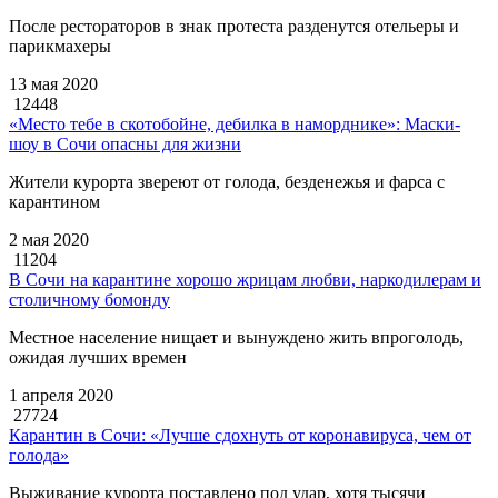
После рестораторов в знак протеста разденутся отельеры и
парикмахеры
13 мая 2020
12448
«Место тебе в скотобойне, дебилка в наморднике»: Маски-
шоу в Сочи опасны для жизни
Жители курорта звереют от голода, безденежья и фарса с
карантином
2 мая 2020
11204
В Сочи на карантине хорошо жрицам любви, наркодилерам и
столичному бомонду
Местное население нищает и вынуждено жить впроголодь,
ожидая лучших времен
1 апреля 2020
27724
Карантин в Сочи: «Лучше сдохнуть от коронавируса, чем от
голода»
Выживание курорта поставлено под удар, хотя тысячи