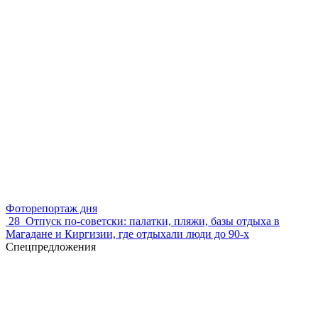
Фоторепортаж дня
28
Отпуск по‑советски: палатки, пляжи, базы отдыха в
Магадане и Киргизии, где отдыхали люди до 90-х
Спецпредложения