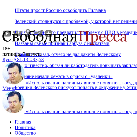
Штаты просят Россию освободить Гилмана
Зеленский столкнулся с проблемой, у которой нет решени
Призыв Зеленского превратил проблему с ПВО в комед
Названы явные признаки арбуза с нитратами
18+
пятница, 7 августа
Трамп рассказал, отчего не дал ракеты Зеленскому
Курс
$
81,13
€
93,58
Стало известно, обязан ли работодатель повышать зарпла
Россияне начали бежать в офисы с «удаленки»
«
Использование наличных вполне понятно... государ
Боевики Зеленского рискуют попасть в окружение у Уст
Меню
«
Использование наличных вполне понятно... государ
Главная
Политика
Общество