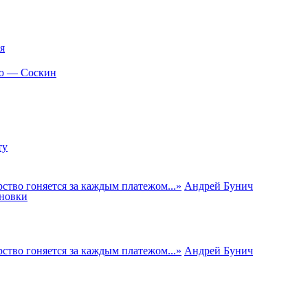
я
ию — Соскин
ту
ство гоняется за каждым платежом...
»
Андрей Бунич
иновки
ство гоняется за каждым платежом...
»
Андрей Бунич