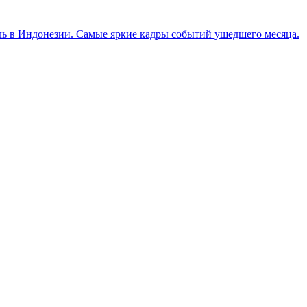
ль в Индонезии. Самые яркие кадры событий ушедшего месяца.