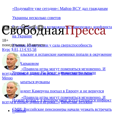
«Подумайте уже сегодня»: Майор ВСУ дал гражданам
Украины несколько советов
Россия ответила на возможность «заморозки» конфликта
на Украине
18+
понедельник, 10 августа
Ученые обнаружили у сала сверхспособность
Курс
$
81,13
€
93,58
Бразильские и испанские наемники попали в окружение
под Харьковом
«
Правила игры могут поменяться мгновенно. И
Ученые в шоке: На Земле одновременно начали
всегда в пользу одного игрока...
»
Вячеслав Тетёкин
Меню
просыпаться вулканы
Президент Камеруна поехал в Европу и не вернулся
«
Правила игры могут поменяться мгновенно. И
Назван возраст, в котором чаще всего случается инфаркт
всегда в пользу одного игрока...
»
Вячеслав Тетёкин
СМИ: Российские пенсионеры начали уезжать встречать
Главная