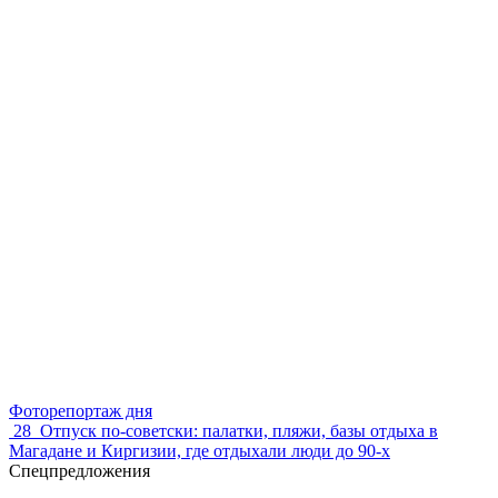
Фоторепортаж дня
28
Отпуск по‑советски: палатки, пляжи, базы отдыха в
Магадане и Киргизии, где отдыхали люди до 90-х
Спецпредложения