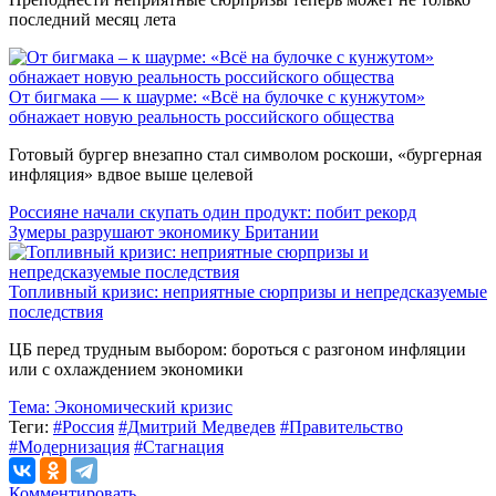
последний месяц лета
От бигмака — к шаурме: «Всё на булочке с кунжутом»
обнажает новую реальность российского общества
Готовый бургер внезапно стал символом роскоши, «бургерная
инфляция» вдвое выше целевой
Россияне начали скупать один продукт: побит рекорд
Зумеры разрушают экономику Британии
Топливный кризис: неприятные сюрпризы и непредсказуемые
последствия
ЦБ перед трудным выбором: бороться с разгоном инфляции
или с охлаждением экономики
Тема:
Экономический кризис
Теги:
#Россия
#Дмитрий Медведев
#Правительство
#Модернизация
#Стагнация
Комментировать