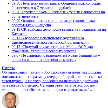
09:36
Нелегальные мигранты обошлись красноярским
бизнесменам в 7 миллионов рублей
09:20
Угрожал ножом и избил: в Уфе сын набросился на
65-летнюю мать
09:20
Онколог назвал причины агрессивного рака
простаты как у Байдена
09:19
СК возбудил дело после взрыва на предприятии на
Камчатке
09:17
В Кузбассе пенсионерку задержали за
финансирование экстремистской организации
09:15
«Подумайте уже сегодня»: Майор ВСУ дал
гражданам Украины несколько советов
09:07
Не смирился с разводом: на Урале бывший муж
напал на женщину и разбил ее машину
Цитаты
Об индексации пенсий
«Государственная политика должна
оцениваться не по размеру очередной прибавки в несколько
сотен рублей, а по тому, способен ли пенсионер достойно
жить на свою пенсию. Сегодня ответ на этот вопрос для
миллионов российских пенсионеров отрицательный…»