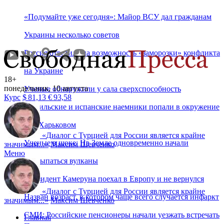
«Подумайте уже сегодня»: Майор ВСУ дал гражданам
Украины несколько советов
Россия ответила на возможность «заморозки» конфликта
на Украине
18+
понедельник, 10 августа
Ученые обнаружили у сала сверхспособность
Курс
$
81,13
€
93,58
Бразильские и испанские наемники попали в окружение
под Харьковом
«
Диалог с Турцией для России является крайне
Ученые в шоке: На Земле одновременно начали
значимым...
»
Максим Шевченко
Меню
просыпаться вулканы
Президент Камеруна поехал в Европу и не вернулся
«
Диалог с Турцией для России является крайне
Назван возраст, в котором чаще всего случается инфаркт
значимым...
»
Максим Шевченко
СМИ: Российские пенсионеры начали уезжать встречать
Главная