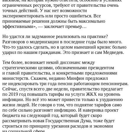
ограниченных ресурсов, требуют от правительства очень
точных действий. У нас нет возможности
экспериментировать или просто ошибиться. Все
принимаемые решения должны быть максимально
эффективными», — заключает премьер…
Но удастся ли задуманное реализовать на практике?
Разговоров о модернизации в последние годы было много.
Что-то удалось сделать, но в целом нынешний кризис больно
ударил по нашим гражданам. Это признает и сам Медведев.
Тем более, возникает некий диссонанс между
стратегическими целями, обозначенными президентом
и главой правительства, и конкретными предложениями
министерств. Скажем, недавно Минфин предложил
не индексировать три года пенсии работающим пенсионерам.
Сейчас, спустя всего две недели, правительство предлагает
по 2019 год повышать тарифы на услуги ЖКХ на уровень
инфляции. Но всё это может привести только к ухудшению
жизни людей. Не говоря о том, что поднятие тарифов само
по себе сильно разгоняет инфляцию. И наверняка проект
бюджета на следующий год, который будет скоро
рассматривать новая Государственная Дума, тоже будет
строиться по принципу урезания расходов и экономии
на социальной сфере…