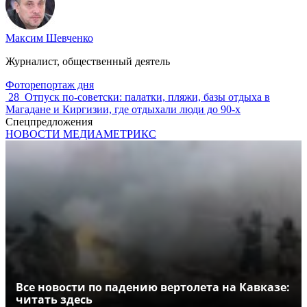
Максим Шевченко
Журналист, общественный деятель
Фоторепортаж дня
28
Отпуск по‑советски: палатки, пляжи, базы отдыха в
Магадане и Киргизии, где отдыхали люди до 90-х
Спецпредложения
НОВОСТИ МЕДИАМЕТРИКС
Все новости по падению вертолета на Кавказе:
читать здесь