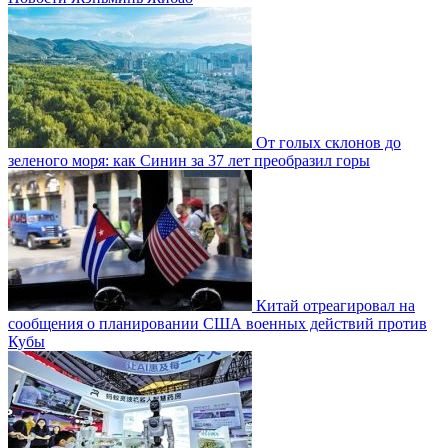
От голых склонов до
зеленого моря: как Синин за 37 лет преобразил горы
Китай отреагировал на
сообщения о планировании США военных действий против
Кубы