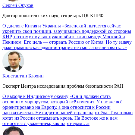
Сергей Обухов
Доктор политических наук, секретарь ЦК КПРФ
О диалоге Китая и Украины
«Зеленский пытается сейчас
укрепить свои позиции, заручившись поддержкой со стороны
КНР, поэтому ему так нужно вбить клин между Москвой и
Пекином. Его цель — оторвать Россию от Китая. Но ту задачу
даже трамповская администрация не смогла реализовать…»
Константин Блохин
Эксперт Центра исследования проблем безопасности РАН
О выходе к Индийскому океану
«Он и должен стать
основным маршрутом, который всё изменит. У нас же всё
ориентировано на Европу, а она относится к России
паразитически. Не видит в нашей стране партнёра. Там только
хотят из России отсасывать кровь. На Востоке же к нам
относятся с уважением, как партнёрам…»