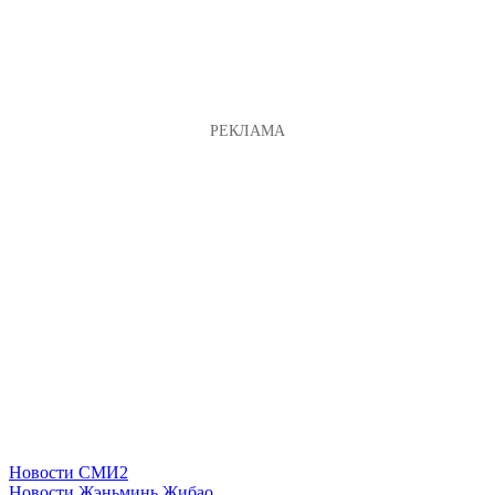
Новости СМИ2
Новости Жэньминь Жибао