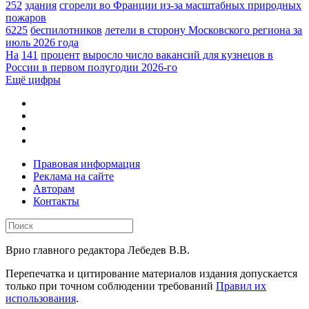
252
здания
сгорели во Франции из-за масштабных природных
пожаров
6225
беспилотников
летели в сторону Московского региона за
июль 2026 года
На
141
процент
выросло число вакансий для кузнецов в
России в первом полугодии 2026-го
Ещё цифры
Правовая информация
Реклама на сайте
Авторам
Контакты
Врио главного редактора Лебедев В.В.
Перепечатка и цитирование материалов издания допускается
только при точном соблюдении требований
Правил их
использования
.