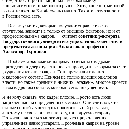
с тем, чтобы строить национальную экономику
в независимости от мирового рынка. Хотя, конечно, мировой
рынок влияет на Китай очень сильно. Так что возможности
в России тоже есть.
— Все результаты, которые получают управленческие
структуры, зависят не только от внешних факторов, но и от
профессионализма кадров, — считает
советник ректората
Государственного университета управления, заместитель
председателя ассоциации «Аналитика» профессор
Александр Турчинов
.
— Проблемы экономики напрямую связаны с кадрами.
Президент подчеркнул, что нельзя проводить реформы за счет
ухудшения жизни граждан. Есть претензии именно
к кадровому составу. Причем не только высших эшелонов
власти, но также средних и нижних «этажей». Многое кроется
в том кадровом составе, который сегодня существует.
Я не хочу сказать, что кадры плохие. Просто есть люди,
зацикленные на определенных методах. Они считают, что
старые способы могут дать положительный результат,
а потому не сворачивают ни в ту, ни в другую сторону.
Но жизнь настолько многомерна, что представления
управленцев давно устарели. Проблема в кадрах на уровне
подготовки и принятия решений.