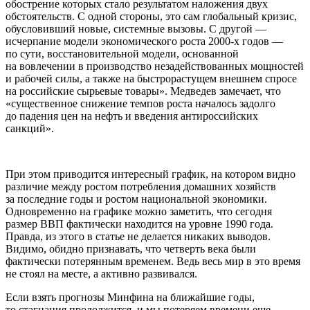
обострение которых стало результатом наложения двух
обстоятельств. С одной стороны, это сам глобальный кризис,
обусловивший новые, системные вызовы. С другой —
исчерпание модели экономического роста 2000-х годов —
по сути, восстановительной модели, основанной
на вовлечении в производство незадействованных мощностей
и рабочей силы, а также на быстрорастущем внешнем спросе
на российские сырьевые товары». Медведев замечает, что
«существенное снижение темпов роста началось задолго
до падения цен на нефть и введения антироссийских
санкций».
При этом приводится интересный график, на котором видно
различие между ростом потребления домашних хозяйств
за последние годы и ростом национальной экономики.
Одновременно на графике можно заметить, что сегодня
размер ВВП фактически находится на уровне 1990 года.
Правда, из этого в статье не делается никаких выводов.
Видимо, обидно признавать, что четверть века были
фактически потерянным временем. Ведь весь мир в это время
не стоял на месте, а активно развивался.
Если взять прогнозы Минфина на ближайшие годы,
то стагнация продолжится, и мы потеряем времени еще