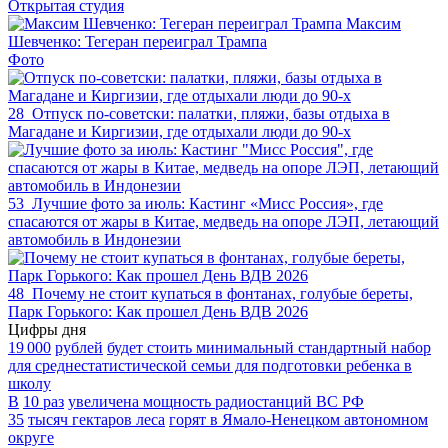
Открытая студия
Максим
Шевченко: Тегеран переиграл Трампа
Фото
28
Отпуск по‑советски: палатки, пляжи, базы отдыха в
Магадане и Киргизии, где отдыхали люди до 90-х
53
Лучшие фото за июль: Кастинг «Мисс Россия», где
спасаются от жары в Китае, медведь на опоре ЛЭП, летающий
автомобиль в Индонезии
48
Почему не стоит купаться в фонтанах, голубые береты,
Парк Горького: Как прошел День ВДВ 2026
Цифры дня
19 000
рублей
будет стоить минимальный стандартный набор
для среднестатистической семьи для подготовки ребенка в
школу
В
10 раз
увеличена мощность радиостанций ВС РФ
35
тысяч гектаров леса
горят в Ямало-Ненецком автономном
округе