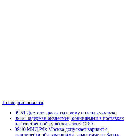
Последние новости
09:51
Диетолог рассказал, кому опасна кукуруза
09:44
Задержан бизнесмен, обвиняемый в поставках
некачественной тушёнки в зону СВО
09:40
МИД РФ: Москва допускает вариант с
юридически обязывающими гарантиями от Запада