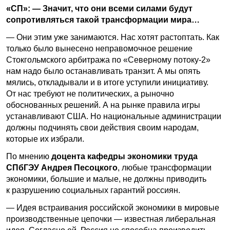
«СП»: — Значит, что они всеми силами будут
сопротивляться такой трансформации мира…
— Они этим уже занимаются. Нас хотят растоптать. Как
только было вынесено неправомочное решение
Стокгольмского арбитража по «Северному потоку-2»
нам надо было останавливать транзит. А мы опять
мялись, откладывали и в итоге уступили инициативу.
От нас требуют не политических, а рыночно
обоснованных решений. А на рынке правила игры
устанавливают США. Но национальные администрации
должны подчинять свои действия своим народам,
которые их избрали.
По мнению
доцента кафедры экономики труда
СПбГЭУ Андрея Песоцкого
, любые трансформации
экономики, большие и малые, не должны приводить
к разрушению социальных гарантий россиян.
— Идея встраивания российской экономики в мировые
производственные цепочки — известная либеральная