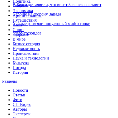
Политика
В Белграде заявили, что визит Зеленского ставит
Общество
Экономика
Сербию на сторону Запада
Армии и войны
Путешествия
Учёные развеяли популярный миф о гонке
Авто
Спорт
сперматозоидов
Здоровье
В мире
Бизнес сегодня
Недвижимость
Происшествия
Наука и технологии
Культура
Погода
История
Разделы
Новости
Статьи
Фото
СП-Видео
Авторы
Эксперты