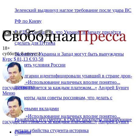
Зеленский выдвинул наглое требование после удара ВС
РФ по Киеву
В США сообщили, что Украине и Западу придётся
сделать для Путина
18+
суббота, 8 августа
Bloomberg: Украина и Запад могут быть вынуждены
Курс
$
81,13
€
93,58
принять условия России
В Болгарии идентифицировали упавший в стране дрон-
«
Использование наличных вполне понятно...
приманку
государство гоняется за каждым платежом...
»
Андрей Бунич
Меню
Эксперты дали советы россиянам, что делать с
рублевыми вкладами
«
Использование наличных вполне понятно...
Радовалась его смерти: в Омске раскрыты шокирующие
государство гоняется за каждым платежом...
»
Андрей Бунич
детали убийства студента‑историка
Главная