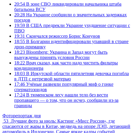
20:54
В зоне СВО ликвидировали начальника штаба
батальона ВСУ
20:28
На Украине сообщили о значительных задержках
поездов
19:59
В США предрекли Украине ухудшение ситуации с
ПВО
19:31
Скончался режиссер Борис Конунов
18:55
В Болгарии идентифицировали упавший в стране
дрон-приманку
18:23
Bloomberg: Украина и Запад могут быть
вынуждены принять условия России
18:22
Врач сказал, как часто надо чистить фильтры
кондиционера
18:03
В Иркутской области пятилетняя девочка погибла
в ДТП с нетрезвой матерью
17:46
Учёные развеяли популярный миф о гонке
сперматозоидов
17:24
В тюменском лесу нашли тело без вести
пропавшего — о том, что он исчез, сообщили из-за
границы
Фоторепортаж дня
53
Лучшие фото за июль: Кастинг «Мисс Россия», где
спасаются от жары в Китае, медведь на опоре ЛЭП, летающий
автомобиль в Индонезии. Самые яркие кадры событий