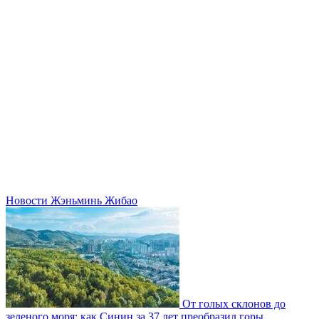
Новости Жэньминь Жибао
От голых склонов до
зеленого моря: как Синин за 37 лет преобразил горы