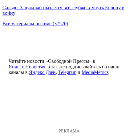
Сальдо: Залужный пытается всё глубже втянуть Европу в
войну
Все материалы по теме (37570)
Читайте новости «Свободной Прессы» в
Яндекс.Новостях
, а так же подписывайтесь на наши
каналы в
Яндекс.Дзен
,
Telegram
и
MediaMetrics
.