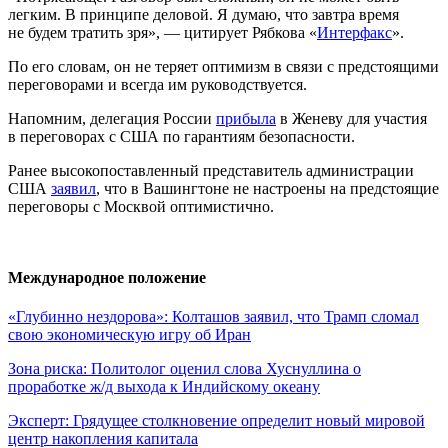
легким. В принципе деловой. Я думаю, что завтра время
не будем тратить зря», — цитирует Рябкова «
Интерфакс
».
По его словам, он не теряет оптимизм в связи с предстоящими
переговорами и всегда им руководствуется.
Напомним, делегация России
прибыла
в Женеву для участия
в переговорах с США по гарантиям безопасности.
Ранее высокопоставленный представитель администрации
США
заявил
, что в Вашингтоне не настроены на предстоящие
переговоры с Москвой оптимистично.
Международное положение
«Глубинно нездорова»: Колташов заявил, что Трамп сломал
свою экономическую игру об Иран
Зона риска: Политолог оценил слова Хуснуллина о
проработке ж/д выхода к Индийскому океану
Эксперт: Грядущее столкновение определит новый мировой
центр накопления капитала