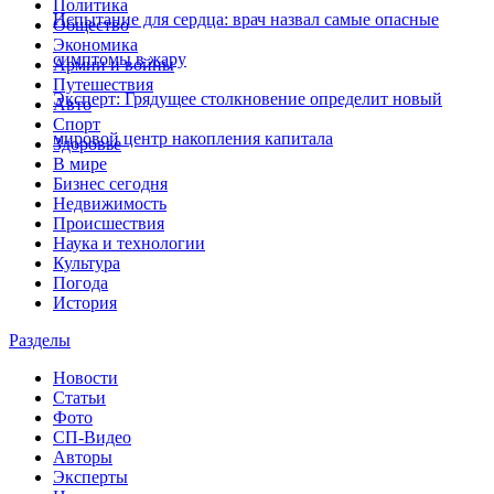
Политика
Испытание для сердца: врач назвал самые опасные
Общество
Экономика
симптомы в жару
Армии и войны
Путешествия
Эксперт: Грядущее столкновение определит новый
Авто
Спорт
мировой центр накопления капитала
Здоровье
В мире
Бизнес сегодня
Недвижимость
Происшествия
Наука и технологии
Культура
Погода
История
Разделы
Новости
Статьи
Фото
СП-Видео
Авторы
Эксперты