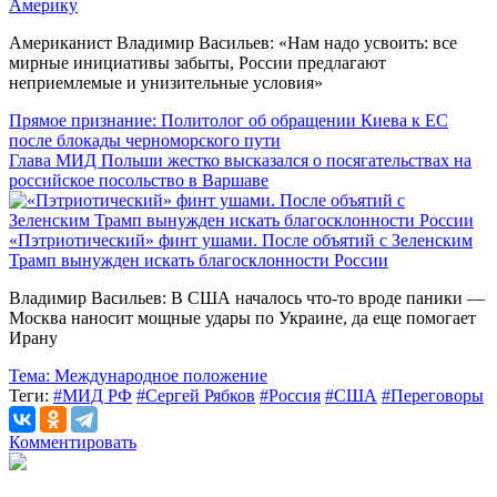
Америку
Американист Владимир Васильев: «Нам надо усвоить: все
мирные инициативы забыты, России предлагают
неприемлемые и унизительные условия»
Прямое признание: Политолог об обращении Киева к ЕС
после блокады черноморского пути
Глава МИД Польши жестко высказался о посягательствах на
российское посольство в Варшаве
«Пэтриотический» финт ушами. После объятий с Зеленским
Трамп вынужден искать благосклонности России
Владимир Васильев: В США началось что-то вроде паники —
Москва наносит мощные удары по Украине, да еще помогает
Ирану
Тема:
Международное положение
Теги:
#МИД РФ
#Сергей Рябков
#Россия
#США
#Переговоры
Комментировать