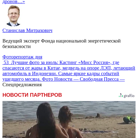
дронов…»
Станислав Митрахович
Ведущий эксперт Фонда национальной энергетической
безопасности
Фоторепортаж дня
53
Лучшие фото за июль: Кастинг «Мисс Россия», где
спасаются от жары в Китае, медведь на опоре ЛЭП, летающий
автомобиль в Индонезии. Самые яркие кадры событий
ушедшего месяца. Фото Новости — Свободная Пресса —
Спецпредложения
НОВОСТИ ПАРТНЕРОВ