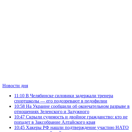
Новости дня
11:10
В Челябинске силовики задержали тренера
спортшколы — его подозревают в педофилии
10:58
На Украине сообщили об окончательном разрыве в
отношениях Зеленского и Залужного
10:47
Скрыли судимость и двойное гражданство: кто не
попадет в Заксобрание Алтайского края
10:45
Хакеры РФ нашли подтверждение участию НАТО