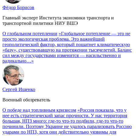
Фёдор Борисов
Главный эксперт Института экономики транспорта и
транспортной пилитики НИУ ВШЭ
О глобальном потеплении
«Глобальное потепление — это не
просто экологическая проблема. Это важнейший
геополитический фактор, который пошатнет климатическую
«базу», существовавшую на протяжении тысячелетий. Баланс
сил между государствами изменится — насильственно и
радикально…»
Сергей Ищенко
Военный обозреватель
О победе над топливным кризисом
«Россия показала, что у
нее есть стратегический запас прочности. У нас территория
большая, НПЗ много: где-то что-то подбили, где-то что-то
починили. Поэтому Украине не удалось парализовать Россию
ударами по НПЗ, хотя они действительно уязвимы для