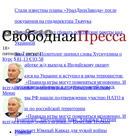
Стали известны планы «УралДронЗавода» после
покушения на гендиректора Ткачука
Сикорский призвал сбивать российские ракеты над
Украиной
18+
пятница, 7 августа
Зона риска: Политолог оценил слова Хуснуллина о
Курс
$
81,13
€
93,58
проработке ж/д выхода к Индийскому океану
Скрылся на Украине и вступил в ряды террористов:
«
Правила игры могут поменяться мгновенно. И
россиянина объявили в международный розыск
всегда в пользу одного игрока...
»
Вячеслав Тетёкин
Меню
Хакеры РФ нашли подтверждение участию НАТО в
ударах по российской территории
«
Правила игры могут поменяться мгновенно. И
Политолог: Треугольник Баку, Анкара и Тегеран
всегда в пользу одного игрока...
»
Вячеслав Тетёкин
закрывает Южный Кавказ для чужой войны
Главная