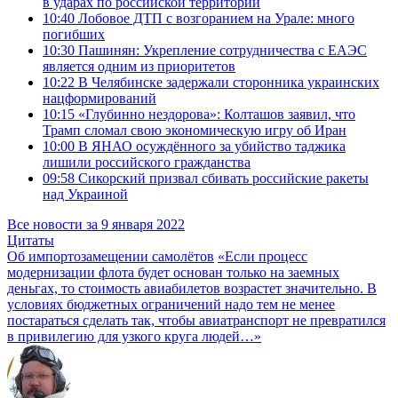
в ударах по российской территории
10:40
Лобовое ДТП с возгоранием на Урале: много
погибших
10:30
Пашинян: Укрепление сотрудничества с ЕАЭС
является одним из приоритетов
10:22
В Челябинске задержали сторонника украинских
нацформирований
10:15
«Глубинно нездорова»: Колташов заявил, что
Трамп сломал свою экономическую игру об Иран
10:00
В ЯНАО осуждённого за убийство таджика
лишили российского гражданства
09:58
Сикорский призвал сбивать российские ракеты
над Украиной
Все новости за 9 января 2022
Цитаты
Об импортозамещении самолётов
«Если процесс
модернизации флота будет основан только на заемных
деньгах, то стоимость авиабилетов возрастет значительно. В
условиях бюджетных ограничений надо тем не менее
постараться сделать так, чтобы авиатранспорт не превратился
в привилегию для узкого круга людей…»