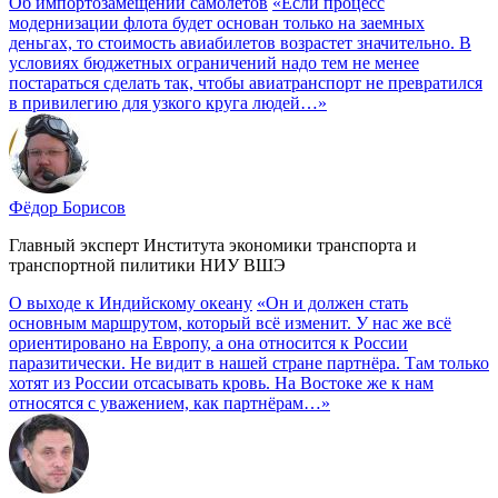
Об импортозамещении самолётов
«Если процесс
модернизации флота будет основан только на заемных
деньгах, то стоимость авиабилетов возрастет значительно. В
условиях бюджетных ограничений надо тем не менее
постараться сделать так, чтобы авиатранспорт не превратился
в привилегию для узкого круга людей…»
Фёдор Борисов
Главный эксперт Института экономики транспорта и
транспортной пилитики НИУ ВШЭ
О выходе к Индийскому океану
«Он и должен стать
основным маршрутом, который всё изменит. У нас же всё
ориентировано на Европу, а она относится к России
паразитически. Не видит в нашей стране партнёра. Там только
хотят из России отсасывать кровь. На Востоке же к нам
относятся с уважением, как партнёрам…»