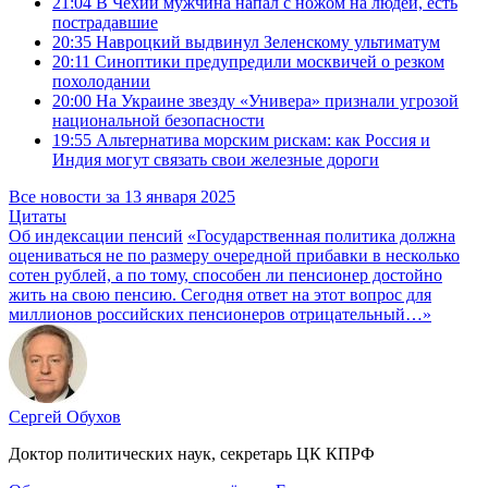
21:04
В Чехии мужчина напал с ножом на людей, есть
пострадавшие
20:35
Навроцкий выдвинул Зеленскому ультиматум
20:11
Синоптики предупредили москвичей о резком
похолодании
20:00
На Украине звезду «Универа» признали угрозой
национальной безопасности
19:55
Альтернатива морским рискам: как Россия и
Индия могут связать свои железные дороги
Все новости за 13 января 2025
Цитаты
Об индексации пенсий
«Государственная политика должна
оцениваться не по размеру очередной прибавки в несколько
сотен рублей, а по тому, способен ли пенсионер достойно
жить на свою пенсию. Сегодня ответ на этот вопрос для
миллионов российских пенсионеров отрицательный…»
Сергей Обухов
Доктор политических наук, секретарь ЦК КПРФ