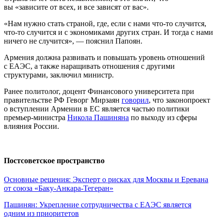
вы «зависите от всех, и все зависят от вас».
«Нам нужно стать страной, где, если с нами что-то случится,
что-то случится и с экономиками других стран. И тогда с нами
ничего не случится», — пояснил Папоян.
Армения должна развивать и повышать уровень отношений
с ЕАЭС, а также наращивать отношения с другими
структурами, заключил министр.
Ранее политолог, доцент Финансового университета при
правительстве РФ Геворг Мирзаян
говорил
, что законопроект
о вступлении Армении в ЕС является частью политики
премьер-министра
Никола Пашиняна
по выходу из сферы
влияния России.
Постсоветское пространство
Основные решения: Эксперт о рисках для Москвы и Еревана
от союза «Баку-Анкара-Тегеран»
Пашинян: Укрепление сотрудничества с ЕАЭС является
одним из приоритетов