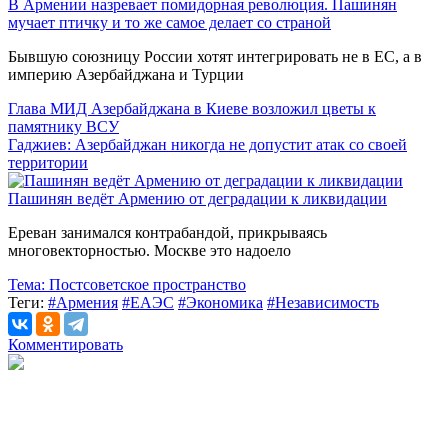
В Армении назревает помидорная революция. Пашинян
мучает птичку и то же самое делает со страной
Бывшую союзницу России хотят интегрировать не в ЕС, а в
империю Азербайджана и Турции
Глава МИД Азербайджана в Киеве возложил цветы к
памятнику ВСУ
Гаджиев: Азербайджан никогда не допустит атак со своей
территории
Пашинян ведёт Армению от деградации к ликвидации
Ереван занимался контрабандой, прикрываясь
многовекторностью. Москве это надоело
Тема:
Постсоветское пространство
Теги:
#Армения
#ЕАЭС
#Экономика
#Независимость
Комментировать