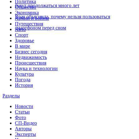
Политика
будут продолжаться много лет
Общество
Экономика
Врач объяснила, почему нельзя пользоваться
Армии и войны
Путешествия
смартфоном перед сном
Авто
Спорт
Здоровье
В мире
Бизнес сегодня
Недвижимость
Происшествия
Наука и технологии
Культура
Погода
История
Разделы
Новости
Статьи
Фото
СП-Видео
Авторы
Эксперты