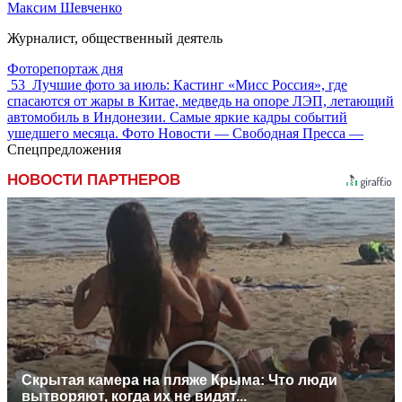
Максим Шевченко
Журналист, общественный деятель
Фоторепортаж дня
53
Лучшие фото за июль: Кастинг «Мисс Россия», где
спасаются от жары в Китае, медведь на опоре ЛЭП, летающий
автомобиль в Индонезии. Самые яркие кадры событий
ушедшего месяца. Фото Новости — Свободная Пресса —
Спецпредложения
НОВОСТИ ПАРТНЕРОВ
Скрытая камера на пляже Крыма: Что люди
вытворяют, когда их не видят...