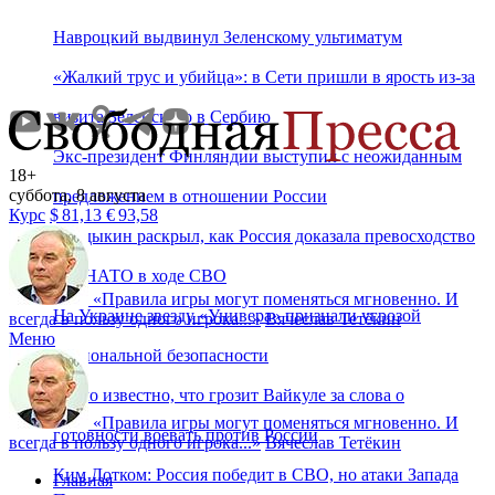
Навроцкий выдвинул Зеленскому ультиматум
«Жалкий трус и убийца»: в Сети пришли в ярость из-за
визита Зеленского в Сербию
Экс-президент Финляндии выступил с неожиданным
18+
суббота, 8 августа
предложением в отношении России
Курс
$
81,13
€
93,58
Дандыкин раскрыл, как Россия доказала превосходство
над НАТО в ходе СВО
«
Правила игры могут поменяться мгновенно. И
На Украине звезду «Универа» признали угрозой
всегда в пользу одного игрока...
»
Вячеслав Тетёкин
Меню
национальной безопасности
Стало известно, что грозит Вайкуле за слова о
«
Правила игры могут поменяться мгновенно. И
готовности воевать против России
всегда в пользу одного игрока...
»
Вячеслав Тетёкин
Ким Дотком: Россия победит в СВО, но атаки Запада
Главная