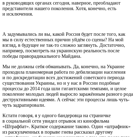
в руководящих органах сегодня, наверное, преобладают
представители нашего поколения. Хотя, конечно, есть
и исключения.
А задумывались ли вы, какой Россия будет после того, как
мы в силу естественных причин уйдём со сцены? На мой
взгляд, в будущее не так-то сложно заглянуть. Достаточно,
например, посмотреть на украинскую реальность после
победы праворадикального Майдана.
Мы не должны себя обманывать. Да, конечно, на Украине
проходила планомерная работа по дебилизации населения
и по дискредитации всех достижений советского периода
существования Украины, но и у нас в России подобные
процессы до 2014 года шли гигантскими темпами, и целое
поколение молодых людей выросло заражённым разного рода
деструктивными идеями. А сейчас эти процессы лишь чуть-
чуть задрапировали.
Кстати говоря, я у одного бандеровца на страничке
в социальной сети увидел отрывок из кинофильма
«Штрафбат». Краткое содержание таково. Один «штрафник»
из раскулаченных в порыве гнева рассказал другому