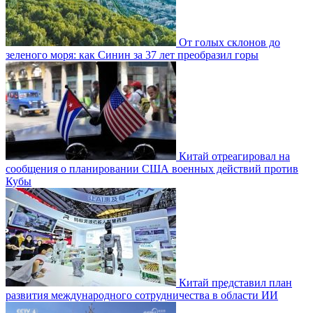
От голых склонов до
зеленого моря: как Синин за 37 лет преобразил горы
Китай отреагировал на
сообщения о планировании США военных действий против
Кубы
Китай представил план
развития международного сотрудничества в области ИИ