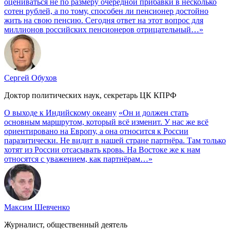
оцениваться не по размеру очередной прибавки в несколько
сотен рублей, а по тому, способен ли пенсионер достойно
жить на свою пенсию. Сегодня ответ на этот вопрос для
миллионов российских пенсионеров отрицательный…»
Сергей Обухов
Доктор политических наук, секретарь ЦК КПРФ
О выходе к Индийскому океану
«Он и должен стать
основным маршрутом, который всё изменит. У нас же всё
ориентировано на Европу, а она относится к России
паразитически. Не видит в нашей стране партнёра. Там только
хотят из России отсасывать кровь. На Востоке же к нам
относятся с уважением, как партнёрам…»
Максим Шевченко
Журналист, общественный деятель