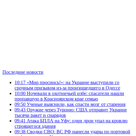
Последние новости
10:17
«Мир проснись!»: на Украине выступили со
срочным призывом из-за произошедшего в Одессе
10:00
Ночевали в охотничьей избе: спасатели нашли
пропавшую в Красноярском крае семью
09:50
Ученые выяснили, как спасти мозг от старения
09:43
Оружие через Турцию: США отправит Украине
тысячи ракет и снарядов
09:41
Атака БПЛА на Уфу: один дрон упал на кровлю
строящегося здания
09:38
Сводки СВО: ВС РФ нанесли удары по портовой