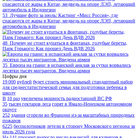
53
Лучшие фото за июль: Кастинг «Мисс Россия», где
спасаются от жары в Китае, медведь на опоре ЛЭП, летающий
автомобиль в Индонезии
48
Почему не стоит купаться в фонтанах, голубые береты,
Парк Горького: Как прошел День ВДВ 2026
35
Европа на грани: в испанский анклав за сутки ворвались
десятки тысяч мигрантов. Введена армия
Цифры дня
19 000
рублей
будет стоить минимальный стандартный набор
для среднестатистической семьи для подготовки ребенка в
школу
В
10 раз
увеличена мощность радиостанций ВС РФ
35
тысяч гектаров леса
горят в Ямало-Ненецком автономном
округе
252
здания
сгорели во Франции из-за масштабных природных
пожаров
6225
беспилотников
летели в сторону Московского региона за
июль 2026 года
На
141
процент
выросло число вакансий для кузнецов в