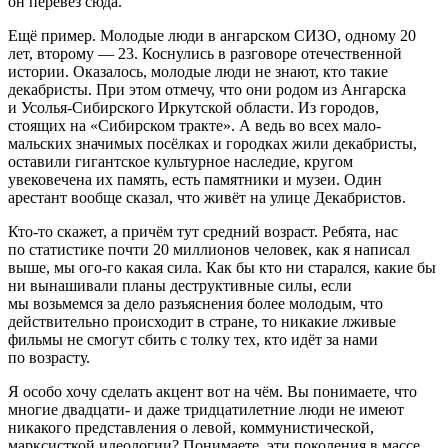
он перевёз сюда.
Ещё пример. Молодые люди в ангарском СИЗО, одному 20
лет, второму — 23. Коснулись в разговоре отечественной
истории. Оказалось, молодые люди не знают, кто такие
декабристы. При этом отмечу, что они родом из Ангарска
и Усолья-Сибирского Иркутской области. Из городов,
стоящих на «Сибирском тракте». А ведь во всех мало-
мальских значимых посёлках и городках жили декабристы,
оставили гигантское культурное наследие, кругом
увековечена их память, есть памятники и музеи. Один
арестант вообще сказал, что живёт на улице Декабристов.
Кто-то скажет, а причём тут средний возраст. Ребята, нас
по статистике почти 20 миллионов человек, как я написал
выше, мы ого-го какая сила. Как бы кто ни старался, какие бы
ни вынашивали планы деструктивные силы, если
мы возьмемся за дело разъяснения более молодым, что
действительно происходит в стране, то никакие лживые
фильмы не смогут сбить с толку тех, кто идёт за нами
по возрасту.
Я особо хочу сделать акцент вот на чём. Вы понимаете, что
многие двадцати- и даже тридцатилетние люди не имеют
никакого представления о левой, коммунистической,
марксисткой идеологии? Понимаете, эти поколения в массе