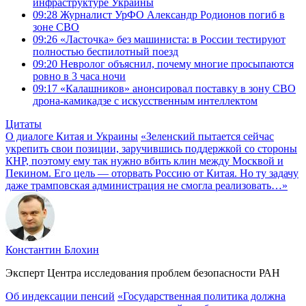
инфраструктуре Украины
09:28
Журналист УрФО Александр Родионов погиб в
зоне СВО
09:26
«Ласточка» без машиниста: в России тестируют
полностью беспилотный поезд
09:20
Невролог объяснил, почему многие просыпаются
ровно в 3 часа ночи
09:17
«Калашников» анонсировал поставку в зону СВО
дрона-камикадзе с искусственным интеллектом
Цитаты
О диалоге Китая и Украины
«Зеленский пытается сейчас
укрепить свои позиции, заручившись поддержкой со стороны
КНР, поэтому ему так нужно вбить клин между Москвой и
Пекином. Его цель — оторвать Россию от Китая. Но ту задачу
даже трамповская администрация не смогла реализовать…»
Константин Блохин
Эксперт Центра исследования проблем безопасности РАН
Об индексации пенсий
«Государственная политика должна