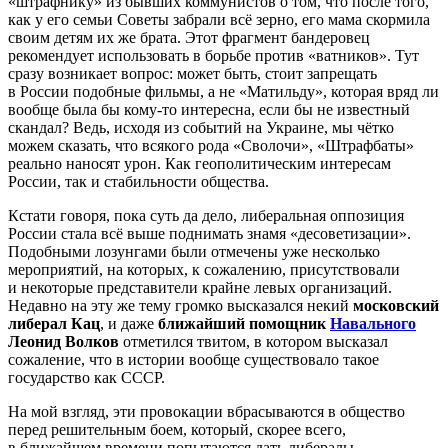
«штрафнику» из бывших коммунистов о том, что после того,
как у его семьи Советы забрали всё зерно, его мама скормила
своим детям их же брата. Этот фрагмент бандеровец
рекомендует использовать в борьбе против «ватников». Тут
сразу возникает вопрос: может быть, стоит запрещать
в России подобные фильмы, а не «Матильду», которая вряд ли
вообще была бы кому-то интересна, если бы не известный
скандал? Ведь, исходя из событий на Украине, мы чётко
можем сказать, что всякого рода «Сволочи», «Штрафбаты»
реально наносят урон. Как геополитическим интересам
России, так и стабильности общества.
Кстати говоря, пока суть да дело, либеральная оппозиция
России стала всё выше поднимать знамя «десоветизации».
Подобными лозунгами были отмечены уже несколько
мероприятий, на которых, к сожалению, присутствовали
и некоторые представители крайне левых организаций.
Недавно на эту же тему громко высказался некий
московский
либерал Кац
, и даже
ближайший помощник
Навального
Леонид Волков
отметился твитом, в котором высказал
сожаление, что в истории вообще существовало такое
государство как СССР.
На мой взгляд, эти провокации вбрасываются в общество
перед решительным боем, который, скорее всего,
в ближайшем времени попытаются дать либералы.