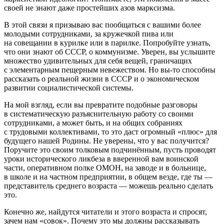
своей не знают даже простейших азов марксизма.
В этой связи я призываю вас пообщаться с вашими более
молодыми сотрудниками, за кружечкой пива или
на совещании в курилке или в парилке. Попробуйте узнать,
что они знают об СССР, о коммунизме. Уверен, вы услышите
множество удивительных для себя вещей, граничащих
с элементарным пещерным невежеством. Но вы-то способны
рассказать о реальной жизни в СССР и о экономическом
развитии социалистической системы.
На мой взгляд, если вы превратите подобные разговоры
в систематическую разъяснительную работу со своими
сотрудниками, а может быть, и на общих собраниях
с трудовыми коллективами, то это даст огромный «плюс» для
будущего нашей Родины. Не уверены, что у вас получится?
Поручите это своим толковым подчинённым, пусть проводят
уроки исторического ликбеза в вверенной вам воинской
части, оперативном полке ОМОН, на заводе и в больнице,
в школе и на частном предприятии, в общем везде, где ты —
представитель среднего возраста — можешь реально сделать
это.
Конечно же, найдутся читатели и этого возраста и спросят,
зачем нам «совок». Почему это мы должны рассказывать