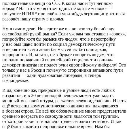
положительные вещи об СССР, когда нас и тут неплохо
кормят? На это у меня ответ один: не хотите «совок» —
получите ИГИЛ* или ещё какую-нибудь чертовщину, которая
разорвёт нашу страну в клочья.
Ну, в самом деле! Не верите же вы во всю эту белиберду
со свободной рукой рынка? Если уж вам так страшен «совок»,
попробуйте хотя бы разъяснять людям, что в перестройку
у нас был шанс пойти по социал-демократическому пути
и вероятней всего жили бы мы сейчас без олигархов,
террористов. И, кстати, не забудьте говорить людям, что
ни один порядочный европейский социалист и социал-
демократ никогда не подаст руки европейскому либералу! Это
только у нас в России почему-то сторонники западного пути
развития — одни чудаковатые либералы, а теперь
и «нацдемы».
И да, конечно же, прекрасные и умные люди есть любых
возрастов, и в 20 лет молодой человек может уже задать
мощный мозговой штурм, разъясняя левую идеологию. И есть
ещё ветераны коммунистического движения, находящиеся
в боевом строю. Но всё же обозначенные мною представители
среднего возраста по совокупности являются той группой,
от которой зависит в нашей стране сегодня почти всё. И так
ещё будет какое-то непродолжительное время. Нам бы