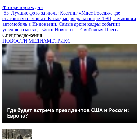
Фоторепортаж дня
53
Лучшие фото за июль: Кастинг «Мисс Россия», где
спасаются от жары в Китае, медведь на опоре ЛЭП, летающий
автомобиль в Индонезии. Самые яркие кадры событий
ушедшего месяца. Фото Новости — Свободная Пресса —
Спецпредложения
НОВОСТИ МЕДИАМЕТРИКС
Где будет встреча президентов США и России:
Европа?