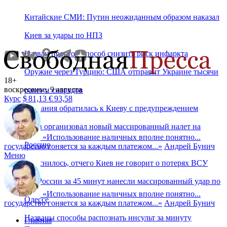
Китайские СМИ: Путин неожиданным образом наказал
Киев за удары по НПЗ
Назван простой способ снизить риск инфаркта
Оружие через Турцию: США отправит Украине тысячи
18+
воскресенье, 9 августа
ракет и снарядов
Курс
$
81,13
€
93,58
Германия обратилась к Киеву с предупреждением
Киев организовал новый массированный налет на
«
Использование наличных вполне понятно...
Россию
государство гоняется за каждым платежом...
»
Андрей Бунич
Меню
Выяснилось, отчего Киев не говорит о потерях ВСУ
ВС России за 45 минут нанесли массированный удар по
«
Использование наличных вполне понятно...
Одессе
государство гоняется за каждым платежом...
»
Андрей Бунич
Названы способы распознать инсульт за минуту
Главная