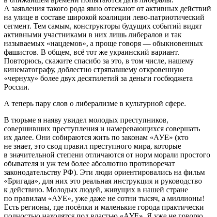
А заявления такого рода явно отсекают от активных действий
на улице в составе широкой коалиции лево-патриотический
сегмент. Тем самым, конструкторы будущих событий видят
активными участниками в них лишь либералов и так
называемых «нацдемов», а проще говоря — обыкновенных
фашистов. В общем, всё тот же украинский вариант.
Повторюсь, скажите спасибо за это, в том числе, нашему
кинематографу, доблестно стряпавшему откровенную
«чернуху» более двух десятилетий за деньги госбюджета
России.
А теперь пару слов о либерализме в культурной сфере.
В тюрьме я наяву увидел молодых преступников,
совершивших преступления и намеревающихся совершать
их далее. Они собираются жить по законам «АУЕ» (кто
не знает, это свод правил преступного мира, которые
в значительной степени отличаются от норм морали простого
обывателя и уж тем более абсолютно противоречат
законодательству РФ). Эти люди ориентировались на фильм
«Бригада», для них это реальная инструкция и руководство
к действию. Молодых людей, живущих в нашей стране
по правилам «АУЕ», уже даже не сотни тысяч, а миллионы!
Есть регионы, где посёлки и маленькие города практически
полностью находятся под властью «АУЕ». Я уже не говорю,