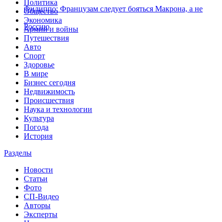
Политика
Филиппо: Французам следует бояться Макрона, а не
Общество
Экономика
Россию
Армии и войны
Путешествия
Авто
Спорт
Здоровье
В мире
Бизнес сегодня
Недвижимость
Происшествия
Наука и технологии
Культура
Погода
История
Разделы
Новости
Статьи
Фото
СП-Видео
Авторы
Эксперты