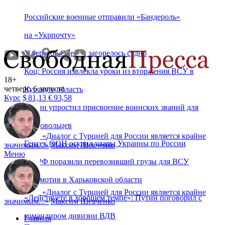
Российские военные отправили «Бандероль»
на «Укрпочту»
У берегов Одессы загорелось судно
Коц: Россия извлекла уроки из вторжения ВСУ в
18+
четверг, 6 августа
Курскую область
Курс
$
81,13
€
93,58
Путин упростил присвоение воинских званий для
добровольцев
«
Диалог с Турцией для России является крайне
Генсек ООН осудил удары Украины по России
значимым...
»
Максим Шевченко
Меню
ВС РФ поразили перевозивший грузы для ВСУ
локомотив в Харьковской области
«
Диалог с Турцией для России является крайне
«Действуете в хорошем темпе»: Путин поговорил с
значимым...
»
Максим Шевченко
командиром дивизии ВДВ
Главная