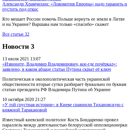
Александр Храмчихин: «Локомотив Европы» надо таранить и
пустить под откос
Кто мешает России помочь Польше вернуть ее земли в Литве
и на Украине? Варшава нам только «спасибо» скажет
Все статьи
32
Новости
3
13 июля 2021 13:07
«Извините, Владимир Владимирович, кое-где почёркал»:
заявлено, в каком абзаце статьи Путина скрыт её ключ
Политическая и околополитическая часть украинской
общественности вторые сутки разбирает буквально по буквам
статью президента РФ Владимира Путина об Украине
10 октября 2020 21:27
«У той грустная история»: в Киеве сравнили Тихановскую с
княжной Таракановой
Известный киевский политолог Кость Бондаренко провел
параллель между деятельностью белорусской оппозиционерки