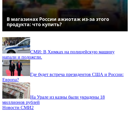
В магазинах России ажиотаж из-за этого
продукта: что купить?
СМИ: В Химках на полицейскую машину
напали и подожгли.
Где будет встреча президентов США и России:
Европа?
На Урале из казны были украдены 18
миллионов рублей
Новости СМИ2