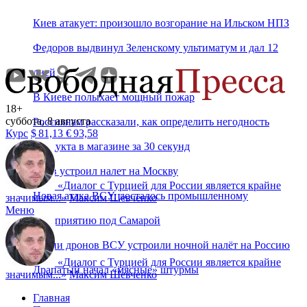
Киев атакует: произошло возгорание на Ильском НПЗ
Федоров выдвинул Зеленскому ультиматум и дал 12
дней
В Киеве полыхает мощный пожар
18+
суббота, 8 августа
Россиянам рассказали, как определить негодность
Курс
$
81,13
€
93,58
продукта в магазине за 30 секунд
Киев устроил налет на Москву
«
Диалог с Турцией для России является крайне
Новая атака ВСУ: досталось промышленному
значимым...
»
Максим Шевченко
Меню
предприятию под Самарой
Сотни дронов ВСУ устроили ночной налёт на Россию
«
Диалог с Турцией для России является крайне
Драпатый начал «мясные» штурмы
значимым...
»
Максим Шевченко
Главная