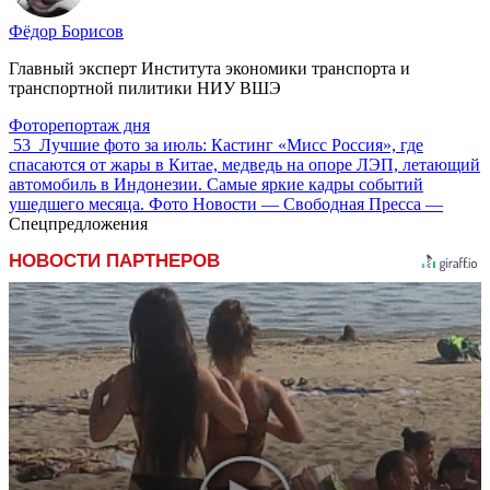
Фёдор Борисов
Главный эксперт Института экономики транспорта и
транспортной пилитики НИУ ВШЭ
Фоторепортаж дня
53
Лучшие фото за июль: Кастинг «Мисс Россия», где
спасаются от жары в Китае, медведь на опоре ЛЭП, летающий
автомобиль в Индонезии. Самые яркие кадры событий
ушедшего месяца. Фото Новости — Свободная Пресса —
Спецпредложения
НОВОСТИ ПАРТНЕРОВ