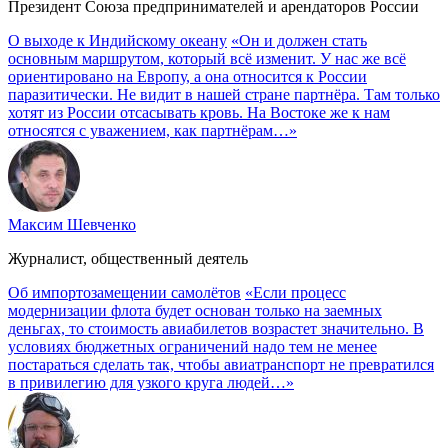
Президент Союза предпринимателей и арендаторов России
О выходе к Индийскому океану
«Он и должен стать
основным маршрутом, который всё изменит. У нас же всё
ориентировано на Европу, а она относится к России
паразитически. Не видит в нашей стране партнёра. Там только
хотят из России отсасывать кровь. На Востоке же к нам
относятся с уважением, как партнёрам…»
Максим Шевченко
Журналист, общественный деятель
Об импортозамещении самолётов
«Если процесс
модернизации флота будет основан только на заемных
деньгах, то стоимость авиабилетов возрастет значительно. В
условиях бюджетных ограничений надо тем не менее
постараться сделать так, чтобы авиатранспорт не превратился
в привилегию для узкого круга людей…»