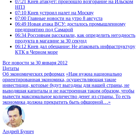
07:21
Киев атакует: произошло возгорание на Ильском
НПЗ
07:10
Киев устроил налет на Москву
07:00
Главные новости на утро 8 августа
06:49
Новая атака ВСУ: досталось промышленному
предприятию под Самарой
06:34
Россиянам рассказали, как определить негодность
продукта в магазине за 30 секунд
06:12
Киев дал обещание: Не атаковать инфраструктуру
КТК в Черном море
Все новости за 30 января 2012
Цитаты
Об экономических реформах
«Нам нужна национально
ориентированная экономика, осуществляющая такие
инвестиции, которые будут выгодны для нашей страны, не
выводящая капиталы и не настроенная таким образом, чтобы
вывести максимальное количество денег из страны. То есть
экономика должна прекратить быть офшорной…»
Андрей Бунич