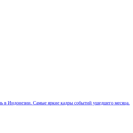
ль в Индонезии. Самые яркие кадры событий ушедшего месяца.