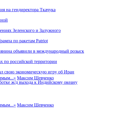
ия на гендиректора Ткачука
иной
ениях Зеленского и Залужного
ампа по ракетам Patriot
сиянина объявили в международный розыск
х по российской территории
мал свою экономическую игру об Иран
имым...
»
Максим Шевченко
ботке ж/д выхода к Индийскому океану
имым...
»
Максим Шевченко