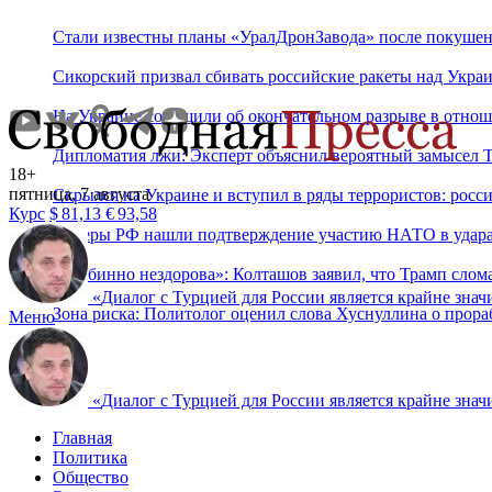
Стали известны планы «УралДронЗавода» после покушен
Сикорский призвал сбивать российские ракеты над Укра
На Украине сообщили об окончательном разрыве в отнош
Дипломатия лжи: Эксперт объяснил вероятный замысел Тр
18+
пятница, 7 августа
Скрылся на Украине и вступил в ряды террористов: рос
Курс
$
81,13
€
93,58
Хакеры РФ нашли подтверждение участию НАТО в удара
«Глубинно нездорова»: Колташов заявил, что Трамп сло
«
Диалог с Турцией для России является крайне знач
Зона риска: Политолог оценил слова Хуснуллина о прора
Меню
«
Диалог с Турцией для России является крайне знач
Главная
Политика
Общество