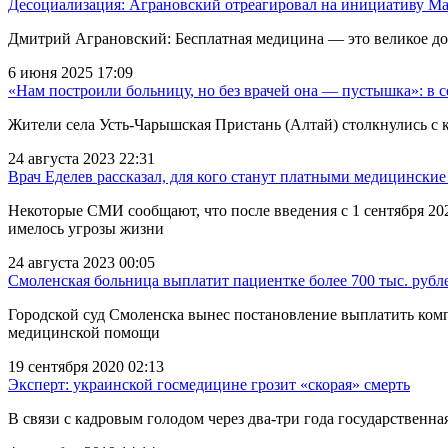
Десоциализация: Аграновский отреагировал на инициативу 
Дмитрий Аграновский: Бесплатная медицина — это великое до
6 июня 2025 17:09
«Нам построили больницу, но без врачей она — пустышка»: в с
Жители села Усть-Чарышская Пристань (Алтай) столкнулись с к
24 августа 2023 22:31
Врач Еделев рассказал, для кого станут платными медицинские
Некоторые СМИ сообщают, что после введения с 1 сентября 20
имелось угрозы жизни
24 августа 2023 00:05
Смоленская больница выплатит пациентке более 700 тыс. руб
Городской суд Смоленска вынес постановление выплатить комп
медицинской помощи
19 сентября 2020 02:13
Эксперт: украинской госмедицине грозит «скорая» смерть
В связи с кадровым голодом через два-три года государственн