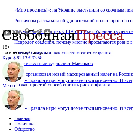
«Мир проснись!»: на Украине выступили со срочным при
Россиянам рассказали об удивительной пользе простого 
Оружие через Турцию: США отправит Украине тысячи ра
Невролог объяснил, почему многие просыпаются ровно в 
18+
воскресенье, 9 августа
Ученые выяснили, как спасти мозг от старения
Курс
$
81,13
€
93,58
Умер известный журналист Максимов
Киев организовал новый массированный налет на Росси
«
Правила игры могут поменяться мгновенно. И всегд
Назван простой способ снизить риск инфаркта
Меню
«
Правила игры могут поменяться мгновенно. И всегд
Главная
Политика
Общество