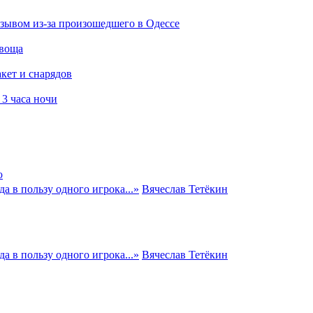
зывом из-за произошедшего в Одессе
овоща
кет и снарядов
3 часа ночи
ю
а в пользу одного игрока...
»
Вячеслав Тетёкин
а в пользу одного игрока...
»
Вячеслав Тетёкин