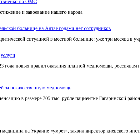
Матвиенко по ОМС
стижение и завоевание нашего народа
ельской больнице на Алтае годами нет сотрудников
ритической ситуацией в местной больнице: уже три месяца в уч
 услуги
23 года новых правил оказания платной медпомощи, россиянам п
лей за некачественную медпомощь
енсацию в размере 705 тыс. рубле пациентке Гагаринской райо
ая медицина на Украине «умрет», заявил директор киевского инс