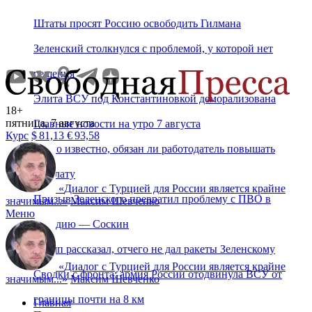
Штаты просят Россию освободить Гилмана
Зеленский столкнулся с проблемой, у которой нет
решения
Элита ВСУ под Константиновкой деморализована
18+
пятница, 7 августа
Главные новости на утро 7 августа
Курс
$
81,13
€
93,58
Стало известно, обязан ли работодатель повышать
зарплату
«
Диалог с Турцией для России является крайне
Призыв Зеленского превратил проблему с ПВО в
значимым...
»
Максим Шевченко
Меню
комедию — Соскин
Трамп рассказал, отчего не дал ракеты Зеленскому
«
Диалог с Турцией для России является крайне
Сводки с фронта: армия России отодвинула ВСУ от
значимым...
»
Максим Шевченко
границы почти на 8 км
Главная