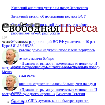
Киевский аналитик указал на позор Зеленского
Залужный заявил об исчерпании ресурса ВСУ
Стало известно, при какой температуре в офисе
работников нужно распускать
18+
четверг, 6 августа
Мощность радиостанций ВС РФ увеличена в 10 раз
Курс
$
81,13
€
93,58
Лантратова: домой из украинского плена вернулось
свыше полутысячи бойцов
«
Правила игры могут поменяться мгновенно. И
Трамп потребовал от Пентагона объяснений по поводу
всегда в пользу одного игрока...
»
Вячеслав Тетёкин
Меню
нехватки ракет
Американцы отдают на налоги больше, чем на еду и
«
Правила игры могут поменяться мгновенно. И
жилье
всегда в пользу одного игрока...
»
Вячеслав Тетёкин
Сенаторы США думают, как побыстрее принять
Главная