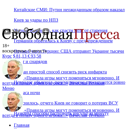
Китайские СМИ: Путин неожиданным образом наказал
Киев за удары по НПЗ
Ученые выяснили, как спасти мозг от старения
Германия обратилась к Киеву с предупреждением
18+
воскресенье, 9 августа
Оружие через Турцию: США отправит Украине тысячи
Курс
$
81,13
€
93,58
ракет и снарядов
Назван простой способ снизить риск инфаркта
«
Правила игры могут поменяться мгновенно. И
Невролог объяснил, почему многие просыпаются ровно
всегда в пользу одного игрока...
»
Вячеслав Тетёкин
Меню
в 3 часа ночи
Выяснилось, отчего Киев не говорит о потерях ВСУ
«
Правила игры могут поменяться мгновенно. И
Названы способы распознать инсульт за минуту
всегда в пользу одного игрока...
»
Вячеслав Тетёкин
Главная