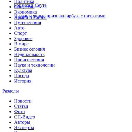
Политика
кризиса в Сеуте
Общество
Экономика
Названы явные признаки арбуза с нитратами
Армии и войны
Путешествия
Авто
Спорт
Здоровье
В мире
Бизнес сегодня
Недвижимость
Происшествия
Наука и технологии
Культура
Погода
История
Разделы
Новости
Статьи
Фото
СП-Видео
Авторы
Эксперты