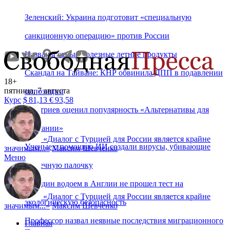
Зеленский: Украина подготовит «специальную
санкционную операцию» против России
Названы самые полезные летние продукты
Скандал на Тайване: КНР обвинила ДПП в подавлении
18+
пятница, 7 августа
оппозиции
Курс
$
81,13
€
93,58
Дмитриев оценил популярность «Альтернативы для
Германии»
«
Диалог с Турцией для России является крайне
Ученые с помощью ИИ создали вирусы, убивающие
значимым...
»
Максим Шевченко
Меню
кишечную палочку
Ни один водоем в Англии не прошел тест на
«
Диалог с Турцией для России является крайне
экологическую безопасность
значимым...
»
Максим Шевченко
Профессор назвал неявные последствия миграционного
Главная