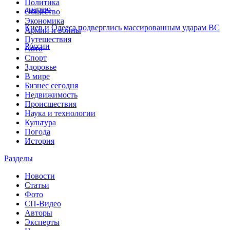
Политика
диарею
Общество
Экономика
Киев и Одесса подверглись массированным ударам ВС
Армии и войны
Путешествия
России
Авто
Спорт
Здоровье
В мире
Бизнес сегодня
Недвижимость
Происшествия
Наука и технологии
Культура
Погода
История
Разделы
Новости
Статьи
Фото
СП-Видео
Авторы
Эксперты