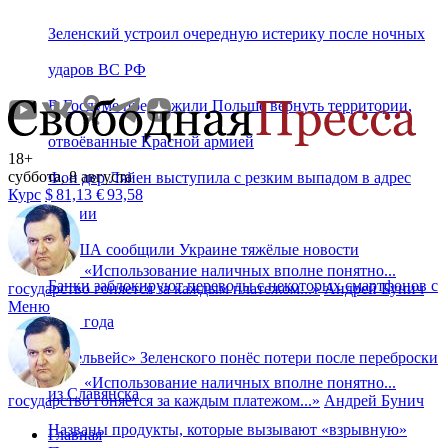
Зеленский устроил очередную истерику после ночных
ударов ВС РФ
В Госдуме предложили Польше вернуть территории,
отвоёванные Красной армией
18+
суббота, 8 августа
Фон дер Ляйен выступила с резким выпадом в адрес
Курс
$
81,13
€
93,58
России
В США сообщили Украине тяжёлые новости
«
Использование наличных вполне понятно...
Банки заблокируют переводы с некоторых смартфонов с
государство гоняется за каждым платежом...
»
Андрей Бунич
Меню
2027 года
«Эдельвейс» Зеленского понёс потери после переброски
«
Использование наличных вполне понятно...
из Славянска
государство гоняется за каждым платежом...
»
Андрей Бунич
Названы продукты, которые вызывают «взрывную»
Главная