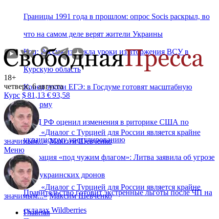
Границы 1991 года в прошлом: опрос Socis раскрыл, во
что на самом деле верят жители Украины
Коц: Россия извлекла уроки из вторжения ВСУ в
Курскую область
18+
четверг, 6 августа
Конец эпохи ЕГЭ: в Госдуме готовят масштабную
Курс
$
81,13
€
93,58
реформу
МИД РФ оценил изменения в риторике США по
«
Диалог с Турцией для России является крайне
украинскому урегулированию
значимым...
»
Максим Шевченко
Меню
Операция «под чужим флагом»: Литва заявила об угрозе
атак украинских дронов
«
Диалог с Турцией для России является крайне
Правительство готовит экстренные льготы после ЧП на
значимым...
»
Максим Шевченко
складах Wildberries
Главная