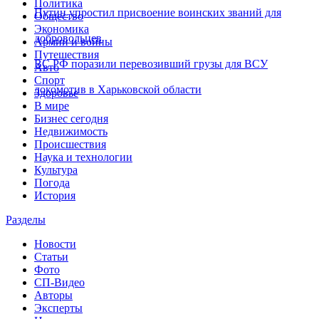
Политика
Путин упростил присвоение воинских званий для
Общество
Экономика
добровольцев
Армии и войны
Путешествия
ВС РФ поразили перевозивший грузы для ВСУ
Авто
Спорт
локомотив в Харьковской области
Здоровье
В мире
Бизнес сегодня
Недвижимость
Происшествия
Наука и технологии
Культура
Погода
История
Разделы
Новости
Статьи
Фото
СП-Видео
Авторы
Эксперты