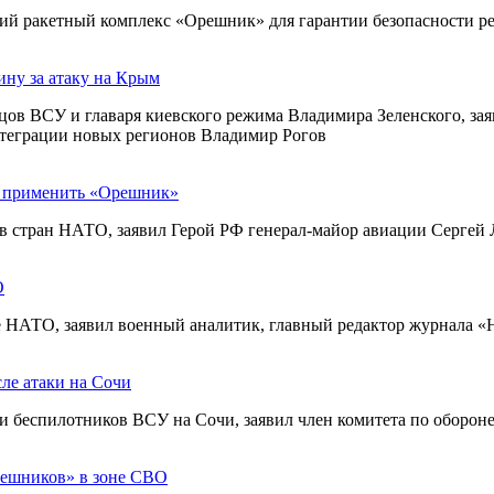
кий ракетный комплекс «Орешник» для гарантии безопасности р
ину за атаку на Крым
цов ВСУ и главаря киевского режима Владимира Зеленского, за
интеграции новых регионов Владимир Рогов
т применить «Орешник»
в стран НАТО, заявил Герой РФ генерал-майор авиации Сергей
О
 НАТО, заявил военный аналитик, главный редактор журнала «
ле атаки на Сочи
ки беспилотников ВСУ на Сочи, заявил член комитета по оборо
решников» в зоне СВО