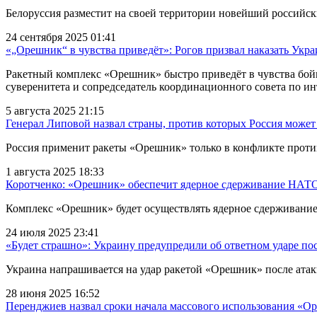
Белоруссия разместит на своей территории новейший российс
24 сентября 2025 01:41
«„Орешник“ в чувства приведёт»: Рогов призвал наказать Укра
Ракетный комплекс «Орешник» быстро приведёт в чувства бой
суверенитета и сопредседатель координационного совета по 
5 августа 2025 21:15
Генерал Липовой назвал страны, против которых Россия може
Россия применит ракеты «Орешник» только в конфликте проти
1 августа 2025 18:33
Коротченко: «Орешник» обеспечит ядерное сдерживание НАТ
Комплекс «Орешник» будет осуществлять ядерное сдерживание
24 июля 2025 23:41
«Будет страшно»: Украину предупредили об ответном ударе пос
Украина напрашивается на удар ракетой «Орешник» после ата
28 июня 2025 16:52
Перенджиев назвал сроки начала массового использования «О