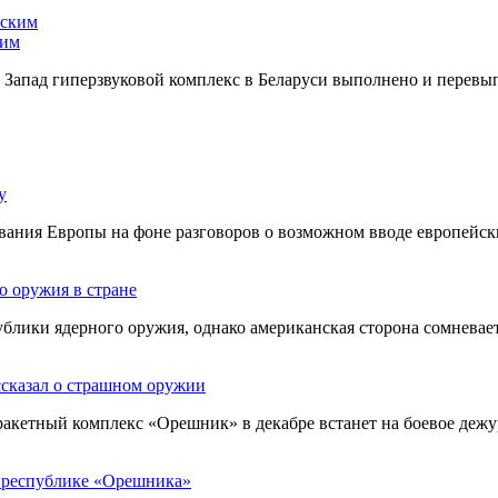
ким
 Запад гиперзвуковой комплекс в Беларуси выполнено и перевы
у
вания Европы на фоне разговоров о возможном вводе европейс
 оружия в стране
лики ядерного оружия, однако американская сторона сомневает
сказал о страшном оружии
акетный комплекс «Орешник» в декабре встанет на боевое дежу
в республике «Орешника»