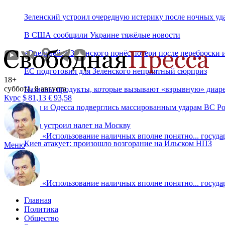
Зеленский устроил очередную истерику после ночных у
В США сообщили Украине тяжёлые новости
«Эдельвейс» Зеленского понёс потери после переброски 
ЕС подготовил для Зеленского неприятный сюрприз
18+
суббота, 8 августа
Названы продукты, которые вызывают «взрывную» диар
Курс
$
81,13
€
93,58
Киев и Одесса подверглись массированным ударам ВС Р
Киев устроил налет на Москву
«
Использование наличных вполне понятно... государ
Киев атакует: произошло возгорание на Ильском НПЗ
Меню
«
Использование наличных вполне понятно... государ
Главная
Политика
Общество