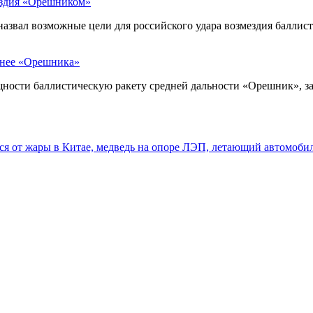
ездия «Орешником»
назвал возможные цели для российского удара возмездия балл
щнее «Орешника»
щности баллистическую ракету средней дальности «Орешник», з
тся от жары в Китае, медведь на опоре ЛЭП, летающий автомоби