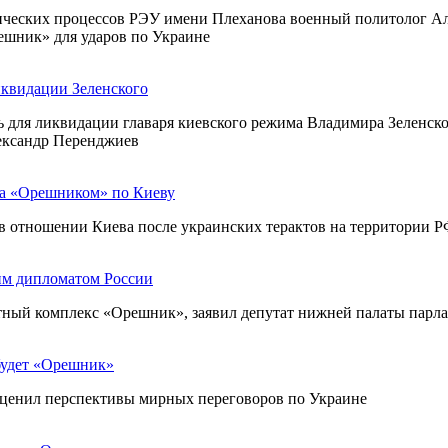
ических процессов РЭУ имени Плеханова военный политолог Ал
ешник» для ударов по Украине
иквидации Зеленского
для ликвидации главаря киевского режима Владимира Зеленског
ександр Перенджиев
ра «Орешником» по Киеву
й в отношении Киева после украинских терактов на территории 
им дипломатом России
ный комплекс «Орешник», заявил депутат нижней палаты парл
 будет «Орешник»
оценил перспективы мирных переговоров по Украине