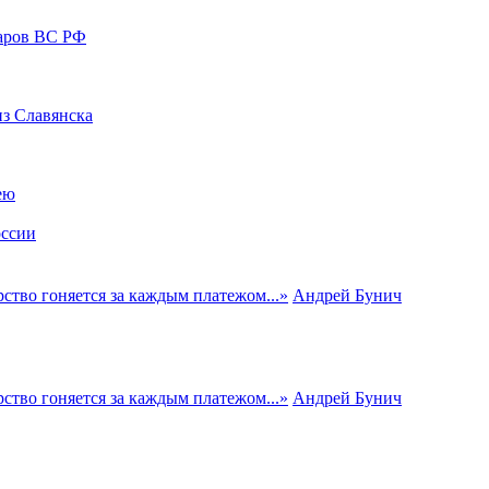
даров ВС РФ
из Славянска
ею
оссии
ство гоняется за каждым платежом...
»
Андрей Бунич
ство гоняется за каждым платежом...
»
Андрей Бунич