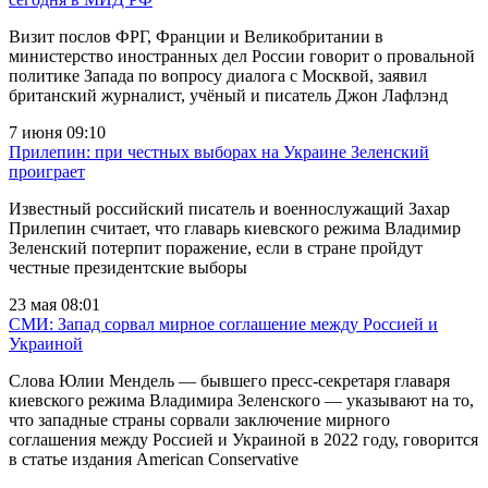
Визит послов ФРГ, Франции и Великобритании в
министерство иностранных дел России говорит о провальной
политике Запада по вопросу диалога с Москвой, заявил
британский журналист, учёный и писатель Джон Лафлэнд
7 июня 09:10
Прилепин: при честных выборах на Украине Зеленский
проиграет
Известный российский писатель и военнослужащий Захар
Прилепин считает, что главарь киевского режима Владимир
Зеленский потерпит поражение, если в стране пройдут
честные президентские выборы
23 мая 08:01
СМИ: Запад сорвал мирное соглашение между Россией и
Украиной
Слова Юлии Мендель — бывшего пресс-секретаря главаря
киевского режима Владимира Зеленского — указывают на то,
что западные страны сорвали заключение мирного
соглашения между Россией и Украиной в 2022 году, говорится
в статье издания American Conservative