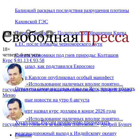
Балицкий раскрыл последствия разрушения плотины
Каховской ГЭС
Прямое признание: Политолог об обращении Киева
к ЕС после блокады черноморского пути
18+
четверг, 6 августа
Смерть экономики под гнев природы: Колташов
Курс
$
81,13
€
93,58
рассказал, как подставился Евросоюз
Такер Карлсон опубликовал особый манифест
«
Использование наличных вполне понятно...
Отражена самая массовая атака на Ярославскую область
государство гоняется за каждым платежом...
»
Андрей Бунич
Меню
Главные новости на утро 6 августа
Эксперт назвал курс доллара в конце 2026 года
«
Использование наличных вполне понятно...
Хуснуллин: России необходимо проработать
государство гоняется за каждым платежом...
»
Андрей Бунич
железнодорожный выход к Индийскому океану
Главная