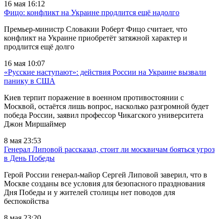
16 мая 16:12
Фицо: конфликт на Украине продлится ещё надолго
Премьер-министр Словакии Роберт Фицо считает, что
конфликт на Украине приобретёт затяжной характер и
продлится ещё долго
16 мая 10:07
«Русские наступают»: действия России на Украине вызвали
панику в США
Киев терпит поражение в военном противостоянии с
Москвой, остаётся лишь вопрос, насколько разгромной будет
победа России, заявил профессор Чикагского университета
Джон Миршаймер
8 мая 23:53
Генерал Липовой рассказал, стоит ли москвичам бояться угроз
в День Победы
Герой России генерал-майор Сергей Липовой заверил, что в
Москве созданы все условия для безопасного празднования
Дня Победы и у жителей столицы нет поводов для
беспокойства
8 мая 23:20