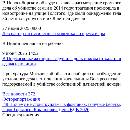
В Новосибирском облсуде началось рассмотрение громкого
дела об убийстве семьи в 2014 году: трагедия произошла в
новостройке на улице Толстого, где были обнаружены тела
36-летних супругов и их 8-летней дочери
27 июня 2025 08:00
Лев растерзал пятилетнего мальчика во время игры
В Индии лев напал на ребенка
9 июня 2025 14:52
В Подмосковье женщина задушила дочь поясом от халата и
сдалась полиции
Прокуратура Московской области сообщила о возбуждении
уголовного дела в отношении жительницы Воскресенска,
подозреваемой в убийстве собственной пятилетней дочери
Все новости
372
Фоторепортаж дня
48
Почему не стоит купаться в фонтанах, голубые береты,
Парк Горького: Как прошел День ВДВ 2026
Спецпредложения