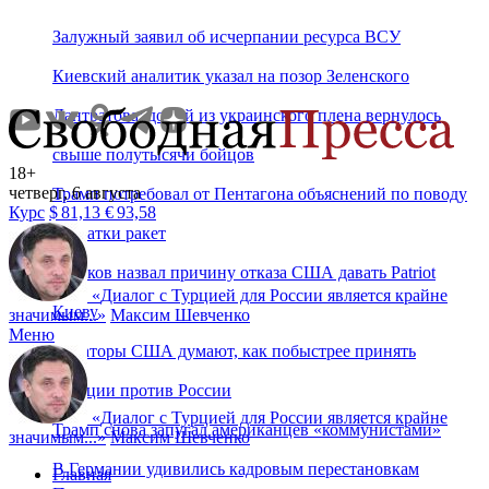
Залужный заявил об исчерпании ресурса ВСУ
Киевский аналитик указал на позор Зеленского
Лантратова: домой из украинского плена вернулось
свыше полутысячи бойцов
18+
четверг, 6 августа
Трамп потребовал от Пентагона объяснений по поводу
Курс
$
81,13
€
93,58
нехватки ракет
Пушков назвал причину отказа США давать Patriot
«
Диалог с Турцией для России является крайне
Киеву
значимым...
»
Максим Шевченко
Меню
Сенаторы США думают, как побыстрее принять
санкции против России
«
Диалог с Турцией для России является крайне
Трамп снова запугал американцев «коммунистами»
значимым...
»
Максим Шевченко
В Германии удивились кадровым перестановкам
Главная