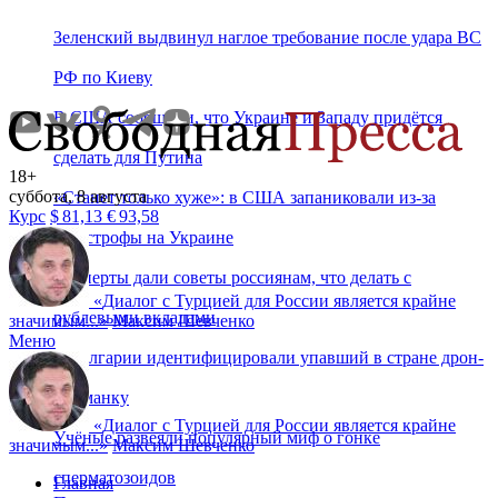
Зеленский выдвинул наглое требование после удара ВС
РФ по Киеву
В США сообщили, что Украине и Западу придётся
сделать для Путина
18+
суббота, 8 августа
«Станет только хуже»: в США запаниковали из-за
Курс
$
81,13
€
93,58
катастрофы на Украине
Эксперты дали советы россиянам, что делать с
«
Диалог с Турцией для России является крайне
рублевыми вкладами
значимым...
»
Максим Шевченко
Меню
В Болгарии идентифицировали упавший в стране дрон-
приманку
«
Диалог с Турцией для России является крайне
Учёные развеяли популярный миф о гонке
значимым...
»
Максим Шевченко
сперматозоидов
Главная