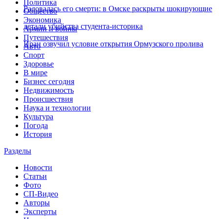
Политика
Радовалась его смерти: в Омске раскрыты шокирующие
Общество
Экономика
детали убийства студента‑историка
Армии и войны
Путешествия
Иран озвучил условие открытия Ормузского пролива
Авто
Спорт
Здоровье
В мире
Бизнес сегодня
Недвижимость
Происшествия
Наука и технологии
Культура
Погода
История
Разделы
Новости
Статьи
Фото
СП-Видео
Авторы
Эксперты