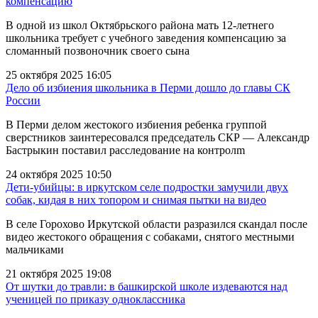
компенсацию
В одной из школ Октябрьского района мать 12-летнего
школьника требует с учебного заведения компенсацию за
сломанный позвоночник своего сына
25 октября 2025 16:05
Дело об избиения школьника в Перми дошло до главы СК
России
В Перми делом жестокого избиения ребенка группой
сверстников заинтересовался председатель СКР — Александр
Бастрыкин поставил расследование на контролm
24 октября 2025 10:50
Дети-убийцы: в иркутском селе подростки замучили двух
собак, кидая в них топором и снимая пытки на видео
В селе Горохово Иркутской области разразился скандал после
видео жестокого обращения с собаками, снятого местными
мальчиками
21 октября 2025 19:08
От шутки до травли: в башкирской школе издеваются над
ученицей по приказу одноклассника