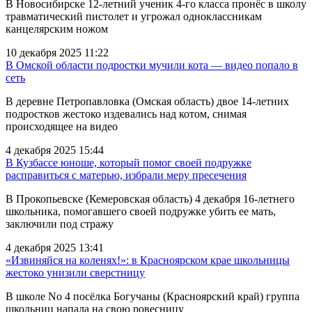
В Новосибирске 12-летний ученик 4-го класса пронёс в школу
травматический пистолет и угрожал одноклассникам
канцелярским ножом
10 декабря 2025 11:22
В Омской области подростки мучили кота — видео попало в
сеть
В деревне Петропавловка (Омская область) двое 14-летних
подростков жестоко издевались над котом, снимая
происходящее на видео
4 декабря 2025 15:44
В Кузбассе юноше, который помог своей подружке
расправиться с матерью, избрали меру пресечения
В Прокопьевске (Кемеровская область) 4 декабря 16-летнего
школьника, помогавшего своей подружке убить ее мать,
заключили под стражу
4 декабря 2025 13:41
«Извиняйся на коленях!»: в Красноярском крае школьницы
жестоко унизили сверстницу
В школе No 4 посёлка Богучаны (Красноярский край) группа
школьниц напала на свою ровесницу