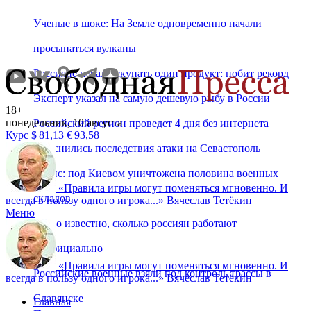
Ученые в шоке: На Земле одновременно начали
просыпаться вулканы
Россияне начали скупать один продукт: побит рекорд
Эксперт указал на самую дешевую рыбу в России
18+
понедельник, 10 августа
Российский регион проведет 4 дня без интернета
Курс
$
81,13
€
93,58
Выяснились последствия атаки на Севастополь
Дэвис: под Киевом уничтожена половина военных
«
Правила игры могут поменяться мгновенно. И
складов
всегда в пользу одного игрока...
»
Вячеслав Тетёкин
Меню
Стало известно, сколько россиян работают
неофициально
«
Правила игры могут поменяться мгновенно. И
Российские военные взяли под контроль трассы в
всегда в пользу одного игрока...
»
Вячеслав Тетёкин
Славянске
Главная