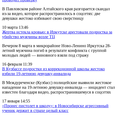
В Павловском районе Алтайского края разгорается скандал
из-за видео, которое распространилось в соцсетях: две
девушки жестоко избивают свою сверстницу
10 марта 13:46
Жертва истекла кровью: в Иркутске арестовали подростка за
убийство мужчины возле ТЦ
Вечером 8 марта в микрорайоне Ново-Ленино Иркутска 28-
летний мужчина погиб в результате конфликта с группой
молодых людей — виновного взяли под стражу
16 февраля 11:39
В Кузбассе подростки из коррекционной школы жестоко
избили 19‑летнюю девушку‑инвалида
В Междуреченске (Кузбасс) полицейские выявили жестокое
нападение на 19-летнюю девушку-инвалида — инцидент стал
известен благодаря видео, распространившемуся в соцсетях
17 января 14:55
«Пронес пистолет в школу»: в Новосибирске агрессивный
ученик держит в страхе целый класс