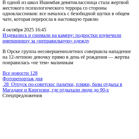
В одной из школ Ишимбая девятиклассница стала жертвой
жестокого психологического террора со стороны
одноклассников: все началось с безобидной шутки в общем
чате, которая переросла в настоящую травлю
4 октября 2025 16:45
Издевались и снимали на камеру: подростки изувечили
именинницу за «неправильную» одежду
В Орске группа несовершеннолетних совершила нападение
на 12-летнюю девочку прямо в день её рождения — жертва
понравилась «не тем» мальчикам
Все новости
128
Фоторепортаж дня
28
Отпуск по‑советски: палатки, пляжи, базы отдыха в
Магадане и Киргизии, где отдыхали люди до 90-х
Спецпредложения