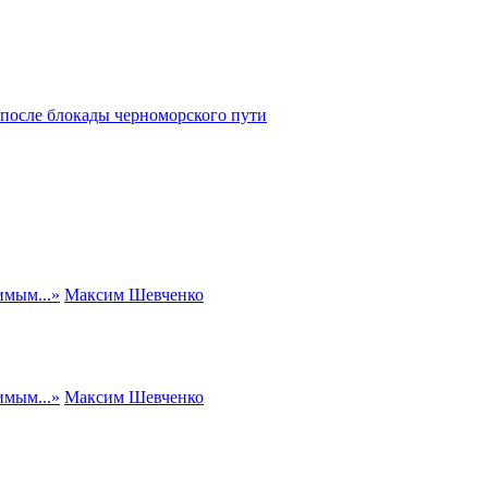
после блокады черноморского пути
имым...
»
Максим Шевченко
имым...
»
Максим Шевченко