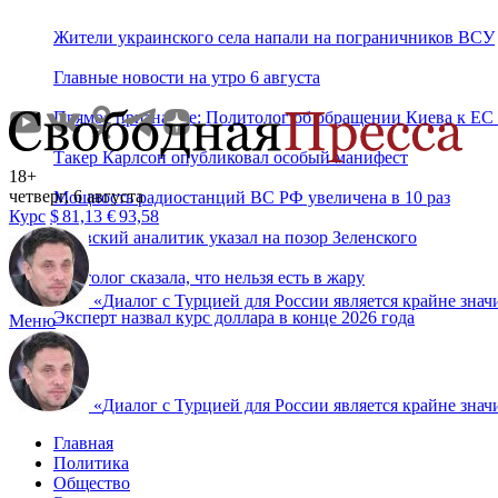
Жители украинского села напали на пограничников ВСУ
Главные новости на утро 6 августа
Прямое признание: Политолог об обращении Киева к ЕС 
Такер Карлсон опубликовал особый манифест
18+
четверг, 6 августа
Мощность радиостанций ВС РФ увеличена в 10 раз
Курс
$
81,13
€
93,58
Киевский аналитик указал на позор Зеленского
Диетолог сказала, что нельзя есть в жару
«
Диалог с Турцией для России является крайне знач
Эксперт назвал курс доллара в конце 2026 года
Меню
«
Диалог с Турцией для России является крайне знач
Главная
Политика
Общество