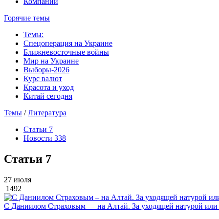
Компании
Горячие темы
Темы:
Спецоперация на Украине
Ближневосточные войны
Мир на Украине
Выборы-2026
Курс валют
Красота и уход
Китай сегодня
Темы
/
Литература
Статьи
7
Новости
338
Статьи
7
27 июля
1492
С Даниилом Страховым — на Алтай. За уходящей натурой или 