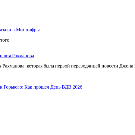
сказали в Минцифры
стого
талия Рахманова
 Рахманова, которая была первой переводчицей повести Джона Р.
рк Горького: Как прошел День ВДВ 2026