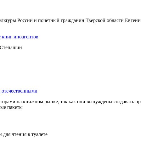
 культуры России и почетный гражданин Тверской области Евген
е книг иноагентов
л Степашин
д отечественными
орами на книжном рынке, так как они вынуждены создавать про
ные пакеты
для чтения в туалете