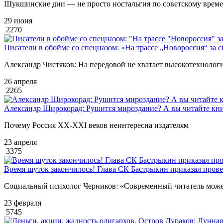
Шукшинские дни — не просто ностальгия по советскому врем
29 июня
2270
Писатели в обойме со спецназом: «На трассе „Новороссия“ за 
Александр Чистяков: На передовой не хватает высокотехнологи
26 апреля
2265
Александр Широкорад: Рушится мироздание? А вы читайте кни
Почему Россия XX-XXI веков неинтересна издателям
23 апреля
3375
Время шуток закончилось! Глава СК Бастрыкин приказал пров
Социальный психолог Черников: «Современный читатель может 
23 февраля
5745