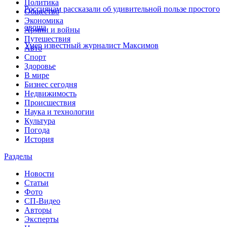
Политика
Россиянам рассказали об удивительной пользе простого
Общество
Экономика
овоща
Армии и войны
Путешествия
Умер известный журналист Максимов
Авто
Спорт
Здоровье
В мире
Бизнес сегодня
Недвижимость
Происшествия
Наука и технологии
Культура
Погода
История
Разделы
Новости
Статьи
Фото
СП-Видео
Авторы
Эксперты