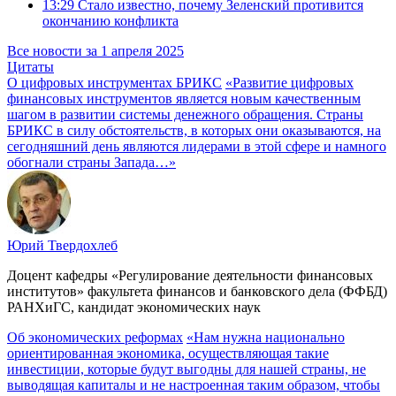
13:29
Стало известно, почему Зеленский противится
окончанию конфликта
Все новости за 1 апреля 2025
Цитаты
О цифровых инструментах БРИКС
«Развитие цифровых
финансовых инструментов является новым качественным
шагом в развитии системы денежного обращения. Страны
БРИКС в силу обстоятельств, в которых они оказываются, на
сегодняшний день являются лидерами в этой сфере и намного
обогнали страны Запада…»
Юрий Твердохлеб
Доцент кафедры «Регулирование деятельности финансовых
институтов» факультета финансов и банковского дела (ФФБД)
РАНХиГС, кандидат экономических наук
Об экономических реформах
«Нам нужна национально
ориентированная экономика, осуществляющая такие
инвестиции, которые будут выгодны для нашей страны, не
выводящая капиталы и не настроенная таким образом, чтобы