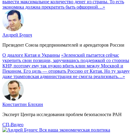
вывести максимальное количество денег из страны. То есть
экономика должна прекратить быть офшорной…»
Андрей Бунич
Президент Союза предпринимателей и арендаторов России
О диалоге Китая и Украины
«Зеленский пытается сейчас
укрепить свои позиции, заручившись поддержкой со стороны
КНР, поэтому ему так нужно вбить клин между Москвой и
Пекином. Его цель — оторвать Россию от Китая. Но ту задачу
даже трамповская администрация не смогла реализовать…»
Константин Блохин
Эксперт Центра исследования проблем безопасности РАН
СП-Видео