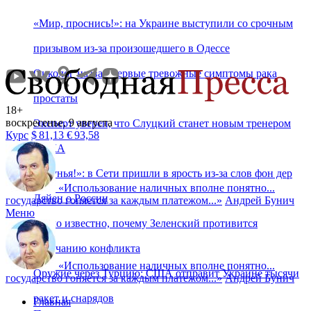
«Мир, проснись!»: на Украине выступили со срочным
призывом из-за произошедшего в Одессе
Онколог назвал первые тревожные симптомы рака
простаты
18+
воскресенье, 9 августа
Эксперт уверен, что Слуцкий станет новым тренером
Курс
$
81,13
€
93,58
ЦСКА
«Лгунья!»: в Сети пришли в ярость из-за слов фон дер
«
Использование наличных вполне понятно...
Ляйен о России
государство гоняется за каждым платежом...
»
Андрей Бунич
Меню
Стало известно, почему Зеленский противится
окончанию конфликта
«
Использование наличных вполне понятно...
Оружие через Турцию: США отправит Украине тысячи
государство гоняется за каждым платежом...
»
Андрей Бунич
ракет и снарядов
Главная