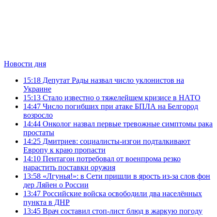
Новости дня
15:18
Депутат Рады назвал число уклонистов на
Украине
15:13
Стало известно о тяжелейшем кризисе в НАТО
14:47
Число погибших при атаке БПЛА на Белгород
возросло
14:44
Онколог назвал первые тревожные симптомы рака
простаты
14:25
Дмитриев: социалисты-изгои подталкивают
Европу к краю пропасти
14:10
Пентагон потребовал от военпрома резко
нарастить поставки оружия
13:58
«Лгунья!»: в Сети пришли в ярость из-за слов фон
дер Ляйен о России
13:47
Российские войска освободили два населённых
пункта в ДНР
13:45
Врач составил стоп-лист блюд в жаркую погоду