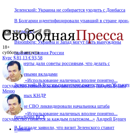
Зеленский: Украина не собирается уходить с Донбасса
В Болгарии идентифицировали упавший в стране дрон-
приманку
Bloomberg: Украина и Запад могут быть вынуждены
18+
суббота, 8 августа
принять условия России
Курс
$
81,13
€
93,58
Эксперты дали советы россиянам, что делать с
рублевыми вкладами
«
Использование наличных вполне понятно...
Зеленский: В России планируют разместить до 50 тысяч
государство гоняется за каждым платежом...
»
Андрей Бунич
Меню
военных КНДР
В зоне СВО ликвидировали начальника штаба
«
Использование наличных вполне понятно...
батальона ВСУ
государство гоняется за каждым платежом...
»
Андрей Бунич
В Белграде заявили, что визит Зеленского ставит
Главная