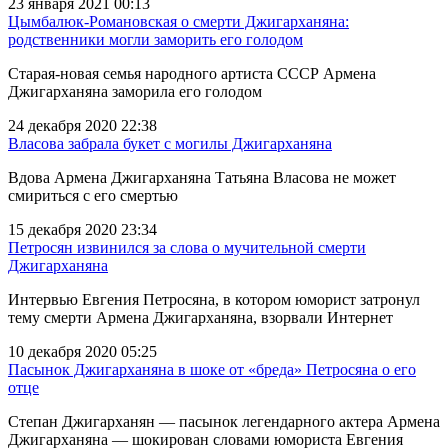
23 января 2021 00:13
Цымбалюк-Романовская о смерти Джигарханяна:
родственники могли заморить его голодом
Старая-новая семья народного артиста СССР Армена
Джигарханяна заморила его голодом
24 декабря 2020 22:38
Власова забрала букет с могилы Джигарханяна
Вдова Армена Джигарханяна Татьяна Власова не может
смириться с его смертью
15 декабря 2020 23:34
Петросян извинился за слова о мучительной смерти
Джигарханяна
Интервью Евгения Петросяна, в котором юморист затронул
тему смерти Армена Джигарханяна, взорвали Интернет
10 декабря 2020 05:25
Пасынок Джигарханяна в шоке от «бреда» Петросяна о его
отце
Степан Джигарханян — пасынок легендарного актера Армена
Джигарханяна — шокирован словами юмориста Евгения