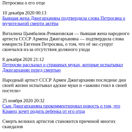
Петросяна о его отце
10 декабря 2020 00:13
Бывшая жена Джигарханяна подтвердила слова Петросяна о
мучительной смерти актёра
Виталина Цымбалюк-Романовская — бывшая жена народного
артиста СССР Армена Джигарханяна — подтвердила слова
юмориста Евгения Петросяна, о том, что её экс-супруг
скончался из-за отсутствия должного ухода
8 декабря 2020 21:12
Петросян рассказал о страшных муках, которые испытывал
Джигарханян перед смертью
Народный артист СССР Армен Джигарханян последние дни
своей жизни испытывал адские муки и «заживо гнил в своей
постели»
25 ноября 2020 20:32
Сын Джигарханяна прокомментировал новость о том, что
Кравец хочет родить ребенка от его отца
Смерть великих артистов становится причиной многих
скандалов