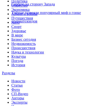
Политика
Сербию на сторону Запада
Общество
Экономика
Учёные развеяли популярный миф о гонке
Армии и войны
Путешествия
сперматозоидов
Авто
Спорт
Здоровье
В мире
Бизнес сегодня
Недвижимость
Происшествия
Наука и технологии
Культура
Погода
История
Разделы
Новости
Статьи
Фото
СП-Видео
Авторы
Эксперты